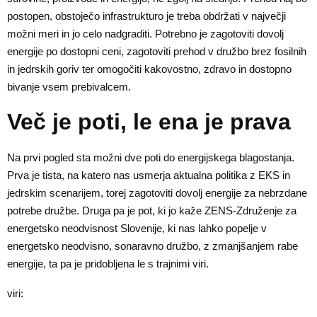
postopen, obstoječo infrastrukturo je treba obdržati v največji
možni meri in jo celo nadgraditi. Potrebno je zagotoviti dovolj
energije po dostopni ceni, zagotoviti prehod v družbo brez fosilnih
in jedrskih goriv ter omogočiti kakovostno, zdravo in dostopno
bivanje vsem prebivalcem.
Več je poti, le ena je prava
Na prvi pogled sta možni dve poti do energijskega blagostanja.
Prva je tista, na katero nas usmerja aktualna politika z EKS in
jedrskim scenarijem, torej zagotoviti dovolj energije za nebrzdane
potrebe družbe. Druga pa je pot, ki jo kaže ZENS-Združenje za
energetsko neodvisnost Slovenije, ki nas lahko popelje v
energetsko neodvisno, sonaravno družbo, z zmanjšanjem rabe
energije, ta pa je pridobljena le s trajnimi viri.
viri: