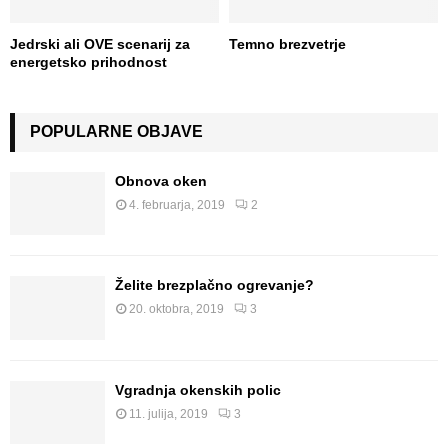
Jedrski ali OVE scenarij za
Temno brezvetrje
energetsko prihodnost
POPULARNE OBJAVE
Obnova oken
4. februarja, 2019
2
Želite brezplačno ogrevanje?
20. oktobra, 2019
3
Vgradnja okenskih polic
11. julija, 2019
3