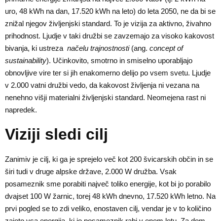
uro, 48 kWh na dan, 17.520 kWh na leto) do leta 2050, ne da bi se
znižal njegov življenjski standard. To je vizija za aktivno, živahno
prihodnost. Ljudje v taki družbi se zavzemajo za visoko kakovost
bivanja, ki ustreza
načelu trajnostnosti
(ang.
concept of
sustainability
). Učinkovito, smotrno in smiselno uporabljajo
obnovljive vire ter si jih enakomerno delijo po vsem svetu. Ljudje
v 2.000 vatni družbi vedo, da kakovost življenja ni vezana na
nenehno višji materialni življenjski standard. Neomejena rast ni
napredek.
Viziji sledi cilj
Zanimiv je cilj, ki ga je sprejelo več kot 200 švicarskih občin in se
širi tudi v druge alpske države, 2.000 W družba. Vsak
posameznik sme porabiti največ toliko energije, kot bi jo porabilo
dvajset 100 W žarnic, torej 48 kWh dnevno, 17.520 kWh letno. Na
prvi pogled se to zdi veliko, enostaven cilj, vendar je v to količino
zajeto vsa energija, ki jo posameznik rabi v enem letu. Za dom,