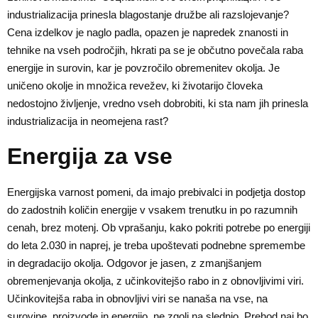
industrializacija prinesla blagostanje družbe ali razslojevanje?
Cena izdelkov je naglo padla, opazen je napredek znanosti in
tehnike na vseh področjih, hkrati pa se je občutno povečala raba
energije in surovin, kar je povzročilo obremenitev okolja. Je
uničeno okolje in množica revežev, ki životarijo človeka
nedostojno življenje, vredno vseh dobrobiti, ki sta nam jih prinesla
industrializacija in neomejena rast?
Energija za vse
Energijska varnost pomeni, da imajo prebivalci in podjetja dostop
do zadostnih količin energije v vsakem trenutku in po razumnih
cenah, brez motenj. Ob vprašanju, kako pokriti potrebe po energiji
do leta 2.030 in naprej, je treba upoštevati podnebne spremembe
in degradacijo okolja. Odgovor je jasen, z zmanjšanjem
obremenjevanja okolja, z učinkovitejšo rabo in z obnovljivimi viri.
Učinkovitejša raba in obnovljivi viri se nanaša na vse, na
surovine, proizvode in energijo, ne zgolj na slednjo. Prehod naj bo