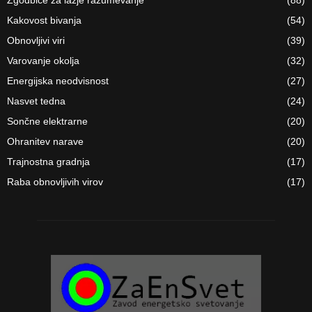
Kakovost bivanja
(54)
Obnovljivi viri
(39)
Varovanje okolja
(32)
Energijska neodvisnost
(27)
Nasvet tedna
(24)
Sončne elektrarne
(20)
Ohranitev narave
(20)
Trajnostna gradnja
(17)
Raba obnovljivih virov
(17)