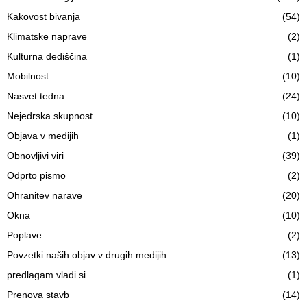
Kakovost bivanja
(54)
Klimatske naprave
(2)
Kulturna dediščina
(1)
Mobilnost
(10)
Nasvet tedna
(24)
Nejedrska skupnost
(10)
Objava v medijih
(1)
Obnovljivi viri
(39)
Odprto pismo
(2)
Ohranitev narave
(20)
Okna
(10)
Poplave
(2)
Povzetki naših objav v drugih medijih
(13)
predlagam.vladi.si
(1)
Prenova stavb
(14)