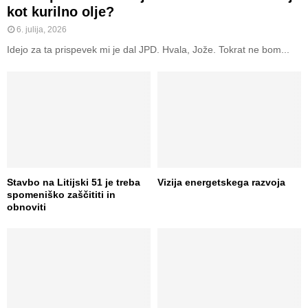
kot kurilno olje?
6. julija, 2026
Idejo za ta prispevek mi je dal JPD. Hvala, Jože. Tokrat ne bom...
Stavbo na Litijski 51 je treba
Vizija energetskega razvoja
spomeniško zaščititi in
obnoviti