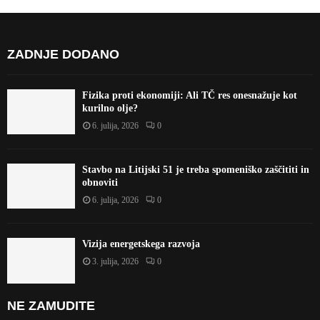
ZADNJE DODANO
Fizika proti ekonomiji: Ali TČ res onesnažuje kot
kurilno olje?
6. julija, 2026
0
Stavbo na Litijski 51 je treba spomeniško zaščititi in
obnoviti
6. julija, 2026
0
Vizija energetskega razvoja
3. julija, 2026
0
NE ZAMUDITE