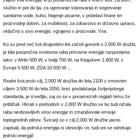
službo in pot do tja, za ogrevanje stanovanja in segrevanje
sanitarne vode, kuho, hlajenje pisarne, v pridelavi hrane ter
proizvodnji dobrin, za mobilnost, za zdravstvo in državno upravo,
vključno s sivo energijo, vgrajeno v proizvode. Vse.
Ko so pred več kot dvajsetimi leti začeli govoriti o 2.000 W družbi,
je bila povprečna svetovna raba primarne energije razporejena
tako: v Afriki 500 W, v Indiji 700 W, na Kitajskem 1.800 W, v
Evropi 5.500 W, ZDA 10.500 W…
Realni švicarski cilj, 2.000 W družba do leta 2100 z vmesnim
ciljem 3.500 W do leta 2050, brez poslabšanja življenjskega
standarda, je izvedljiv, saj so se v posameznih regijah temu že
približali. Hkrati s prehodom v 2.000 W družbo se bo tudi nižala
raba neobnovljivih virov energije in zmanjševale emisije
toplogrednih plinov. Švicarji so v cilj 2.000 W družbe jasno
zapisali, da jedrska energija ni obnovljiv vir, tudi oni se odrekajo
jedrski energiji!