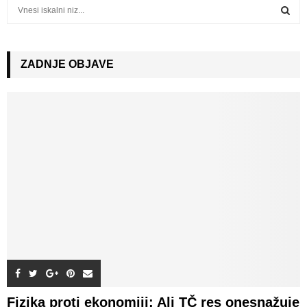
S
e
a
S
r
c
ZADNJE OBJAVE
E
h
f
A
o
r
R
:
C
H
Fizika proti ekonomiji: Ali TČ res onesnažuje