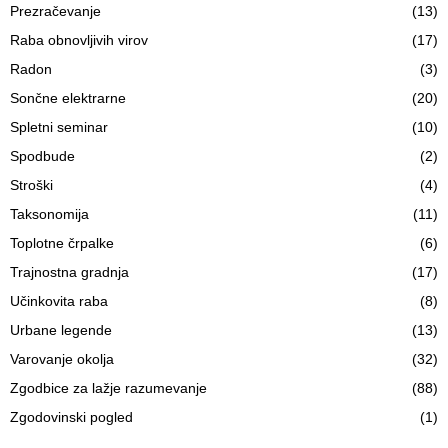
Prezračevanje
(13)
Raba obnovljivih virov
(17)
Radon
(3)
Sončne elektrarne
(20)
Spletni seminar
(10)
Spodbude
(2)
Stroški
(4)
Taksonomija
(11)
Toplotne črpalke
(6)
Trajnostna gradnja
(17)
Učinkovita raba
(8)
Urbane legende
(13)
Varovanje okolja
(32)
Zgodbice za lažje razumevanje
(88)
Zgodovinski pogled
(1)