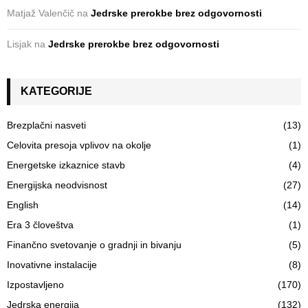
Matjaž Valenčič
na
Jedrske prerokbe brez odgovornosti
Lisjak
na
Jedrske prerokbe brez odgovornosti
KATEGORIJE
Brezplačni nasveti
(13)
Celovita presoja vplivov na okolje
(1)
Energetske izkaznice stavb
(4)
Energijska neodvisnost
(27)
English
(14)
Era 3 človeštva
(1)
Finančno svetovanje o gradnji in bivanju
(5)
Inovativne instalacije
(8)
Izpostavljeno
(170)
Jedrska energija
(132)