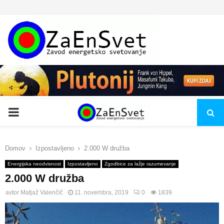
PRIMARY
MENU
Domov
Izpostavljeno
2.000 W družba
Energijska neodvisnost
Izpostavljeno
Zgodbice za lažje razumevanje
2.000 W družba
avtor
Matjaž Valenčič
11. novembra, 2019
0
1839