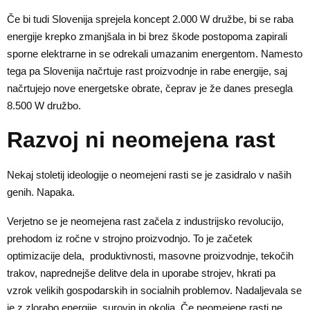
Če bi tudi Slovenija sprejela koncept 2.000 W družbe, bi se raba
energije krepko zmanjšala in bi brez škode postopoma zapirali
sporne elektrarne in se odrekali umazanim energentom. Namesto
tega pa Slovenija načrtuje rast proizvodnje in rabe energije, saj
načrtujejo nove energetske obrate, čeprav je že danes presegla
8.500 W družbo.
Razvoj ni neomejena rast
Nekaj stoletij ideologije o neomejeni rasti se je zasidralo v naših
genih. Napaka.
Verjetno se je neomejena rast začela z industrijsko revolucijo,
prehodom iz ročne v strojno proizvodnjo. To je začetek
optimizacije dela, produktivnosti, masovne proizvodnje, tekočih
trakov, naprednejše delitve dela in uporabe strojev, hkrati pa
vzrok velikih gospodarskih in socialnih problemov. Nadaljevala se
je z zlorabo energije, surovin in okolja. Če neomejene rasti ne