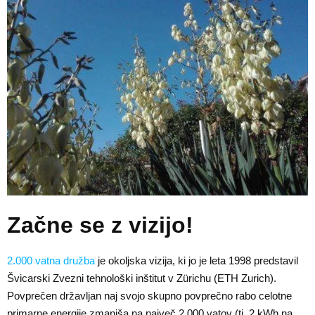
Začne se z vizijo!
2.000 vatna družba
je okoljska vizija, ki jo je leta 1998 predstavil
Švicarski Zvezni tehnološki inštitut v Zürichu (ETH Zurich).
Povprečen državljan naj svojo skupno povprečno rabo celotne
primarne energije zmanjša na največ 2.000 vatov (tj. 2 kWh na