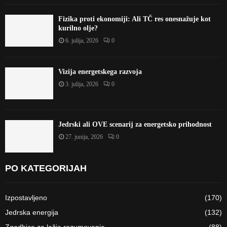
Fizika proti ekonomiji: Ali TČ res onesnažuje kot
kurilno olje?
6. julija, 2026
0
Vizija energetskega razvoja
3. julija, 2026
0
Jedrski ali OVE scenarij za energetsko prihodnost
27. junija, 2026
0
PO KATEGORIJAH
Izpostavljeno
(170)
Jedrska energija
(132)
Zgodbice za lažje razumevanje
(88)