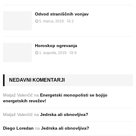
Odvod straniščnih vonjav
5. marca, 2019
2
Horoskop ogrevanja
1. avgusta, 2019
9
NEDAVNI KOMENTARJI
Matjaž Valenčič
na
Energetski monopolisti se bojijo
energetskih revežev!
Matjaž Valenčič
na
Jedrska ali obnovljiva?
Diego Loredan
na
Jedrska ali obnovljiva?