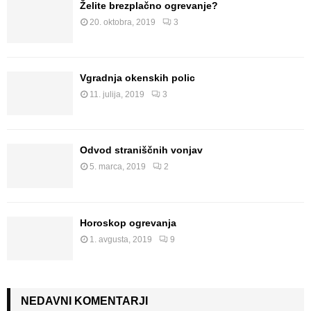
Želite brezplačno ogrevanje?
20. oktobra, 2019
3
Vgradnja okenskih polic
11. julija, 2019
3
Odvod straniščnih vonjav
5. marca, 2019
2
Horoskop ogrevanja
1. avgusta, 2019
9
NEDAVNI KOMENTARJI