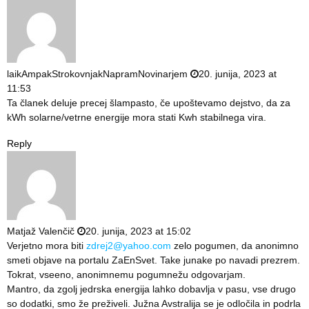
laikAmpakStrokovnjakNapramNovinarjem
20. junija, 2023 at
11:53
Ta članek deluje precej šlampasto, če upoštevamo dejstvo, da za
kWh solarne/vetrne energije mora stati Kwh stabilnega vira.
Reply
Matjaž Valenčič
20. junija, 2023 at 15:02
Verjetno mora biti
zdrej2@yahoo.com
zelo pogumen, da anonimno
smeti objave na portalu ZaEnSvet. Take junake po navadi prezrem.
Tokrat, vseeno, anonimnemu pogumnežu odgovarjam.
Mantro, da zgolj jedrska energija lahko dobavlja v pasu, vse drugo
so dodatki, smo že preživeli. Južna Avstralija se je odločila in podrla