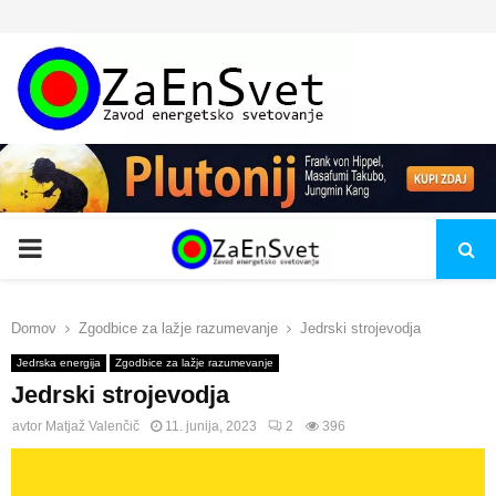
PRIMARY
MENU
Domov
Zgodbice za lažje razumevanje
Jedrski strojevodja
Jedrska energija
Zgodbice za lažje razumevanje
Jedrski strojevodja
avtor
Matjaž Valenčič
11. junija, 2023
2
396