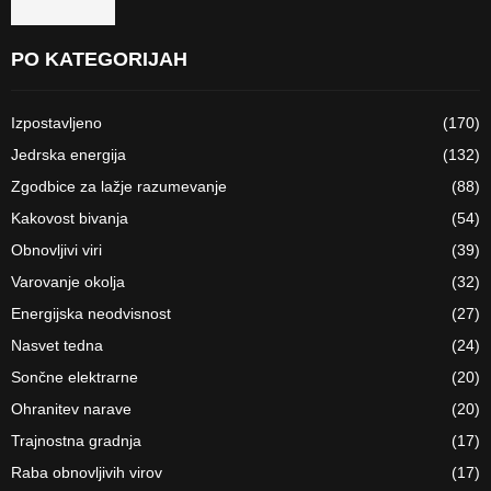
PO KATEGORIJAH
Izpostavljeno
(170)
Jedrska energija
(132)
Zgodbice za lažje razumevanje
(88)
Kakovost bivanja
(54)
Obnovljivi viri
(39)
Varovanje okolja
(32)
Energijska neodvisnost
(27)
Nasvet tedna
(24)
Sončne elektrarne
(20)
Ohranitev narave
(20)
Trajnostna gradnja
(17)
Raba obnovljivih virov
(17)