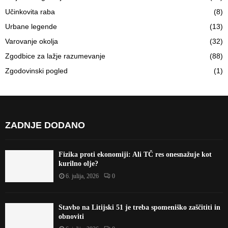
Učinkovita raba
(8)
Urbane legende
(13)
Varovanje okolja
(32)
Zgodbice za lažje razumevanje
(88)
Zgodovinski pogled
(1)
ZADNJE DODANO
Fizika proti ekonomiji: Ali TČ res onesnažuje kot
kurilno olje?
6. julija, 2026
0
Stavbo na Litijski 51 je treba spomeniško zaščititi in
obnoviti