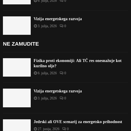
6. julija, 2026
0
Vizija energetskega razvoja
3. julija, 2026
0
NE ZAMUDITE
Fizika proti ekonomiji: Ali TČ res onesnažuje kot
kurilno olje?
6. julija, 2026
0
Vizija energetskega razvoja
3. julija, 2026
0
Jedrski ali OVE scenarij za energetsko prihodnost
27. junija, 2026
0