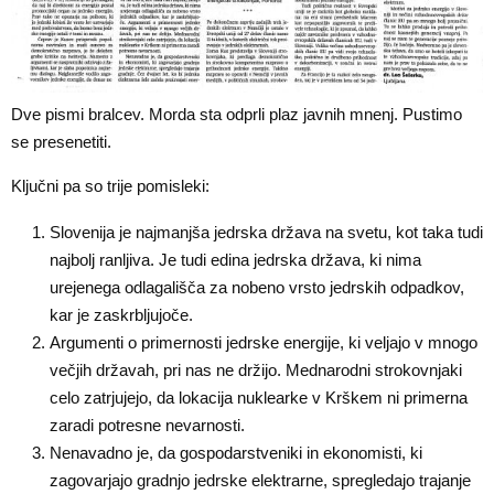
Dve pismi bralcev. Morda sta odprli plaz javnih mnenj. Pustimo
se presenetiti.
Ključni pa so trije pomisleki:
Slovenija je najmanjša jedrska država na svetu, kot taka tudi
najbolj ranljiva. Je tudi edina jedrska država, ki nima
urejenega odlagališča za nobeno vrsto jedrskih odpadkov,
kar je zaskrbljujoče.
Argumenti o primernosti jedrske energije, ki veljajo v mnogo
večjih državah, pri nas ne držijo. Mednarodni strokovnjaki
celo zatrjujejo, da lokacija nuklearke v Krškem ni primerna
zaradi potresne nevarnosti.
Nenavadno je, da gospodarstveniki in ekonomisti, ki
zagovarjajo gradnjo jedrske elektrarne, spregledajo trajanje