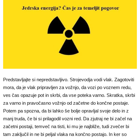
Predstavljajte si nepredstavljivo. Strojevodja vodi vlak. Zagotoviti
mora, da je vlak pripravljen za vožnjo, da vozi po voznem redu,
ves čas opazuje pot in skrbi, da vse poteka varno. Skratka, skrbi
za varno in pravočasno vožnjo od začetne do končne postaje.
Potem pa spozna, da bi lahko še bolje opravljal svoje delo in z
manj truda, če bi si prilagodil vozni red. Da zjutraj ne bi začel na
začetni postaji, temveč na tisti, ki mu je najbliže, tudi zvečer bi
tam zaključil in ne bi peljal vlaka na končno postajo. In ker so