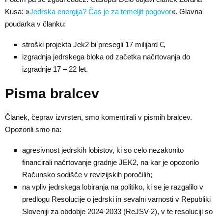
Kusa: »
Jedrska energija? Čas je za temeljit pogovor
«. Glavna
poudarka v članku:
stroški projekta Jek2 bi presegli 17 milijard €,
izgradnja jedrskega bloka od začetka načrtovanja do
izgradnje 17 – 22 let.
Pisma bralcev
Članek, čeprav izvrsten, smo komentirali v pismih bralcev.
Opozorili smo na:
agresivnost jedrskih lobistov, ki so celo nezakonito
financirali načrtovanje gradnje JEK2, na kar je opozorilo
Računsko sodišče v revizijskih poročilih;
na vpliv jedrskega lobiranja na politiko, ki se je razgalilo v
predlogu Resolucije o jedrski in sevalni varnosti v Republiki
Sloveniji za obdobje 2024-2033 (ReJSV-2), v te resoluciji so