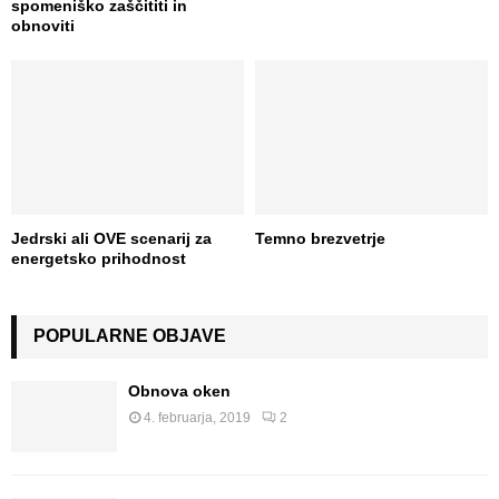
spomeniško zaščititi in
obnoviti
Jedrski ali OVE scenarij za
Temno brezvetrje
energetsko prihodnost
POPULARNE OBJAVE
Obnova oken
4. februarja, 2019
2