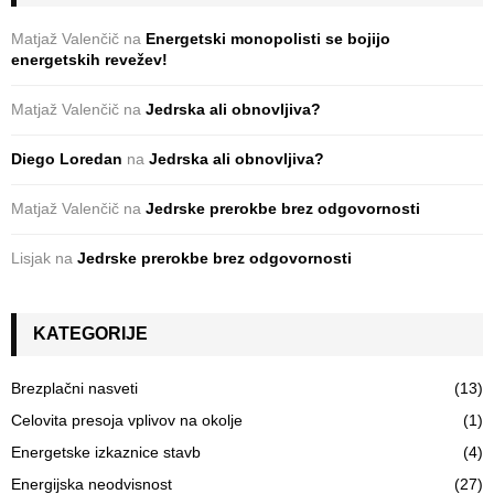
Matjaž Valenčič
na
Energetski monopolisti se bojijo
energetskih revežev!
Matjaž Valenčič
na
Jedrska ali obnovljiva?
Diego Loredan
na
Jedrska ali obnovljiva?
Matjaž Valenčič
na
Jedrske prerokbe brez odgovornosti
Lisjak
na
Jedrske prerokbe brez odgovornosti
KATEGORIJE
Brezplačni nasveti
(13)
Celovita presoja vplivov na okolje
(1)
Energetske izkaznice stavb
(4)
Energijska neodvisnost
(27)