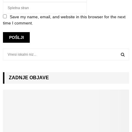
Save my name, email, and website in this browser for the next
time I comment.
S
e
a
S
r
c
ZADNJE OBJAVE
E
h
f
A
o
r
R
:
C
H