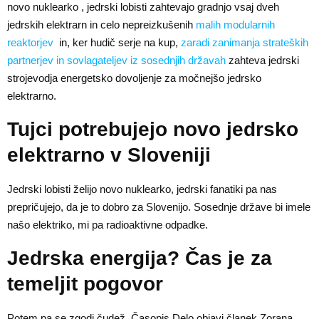
novo nuklearko , jedrski lobisti zahtevajo gradnjo vsaj dveh
jedrskih elektrarn in celo nepreizkušenih
malih modularnih
reaktorjev
in, ker hudič serje na kup,
zaradi zanimanja strateških
partnerjev in sovlagateljev iz sosednjih državah
zahteva jedrski
strojevodja energetsko dovoljenje za močnejšo jedrsko
elektrarno.
Tujci potrebujejo novo jedrsko
elektrarno v Sloveniji
Jedrski lobisti želijo novo nuklearko, jedrski fanatiki pa nas
prepričujejo, da je to dobro za Slovenijo. Sosednje države bi imele
našo elektriko, mi pa radioaktivne odpadke.
Jedrska energija? Čas je za
temeljit pogovor
Potem pa se zgodi čudež. Časopis Delo objavi članek Zorana