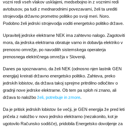
vozni redi vseh vlakov usklajeni, medsebojno in z voznimi redi
avtobusov, pa tudi z mednarodnimi povezavami, želi ta urediti
strojevodja državno prometno politiko po svoji meri. Noro.
Podobno želi jedrski strojevodja voditi energetsko politiko države.
Upravitelj jedrske elektrarne NEK ima zahtevno nalogo. Zagotoviti
mora, da jedrska elektrarna obratuje varno in dobavlja elektriko v
prenosno omrežje, po navodilih sistemskega operaterja
prenosnega električnega omrežja v Sloveniji.
Danes pa spoznavamo, da želi NEK (odnosno njen lastnik GEN
energija) kreirati državno energetsko politiko. Zahteva, preko
jedrskih lobistov, da država takoj sprejme pritrdilno odločitev o
gradnji nove jedrske elektrarne. Ob tem pa sploh ni znano, ali
država to naložbo
želi, potrebuje in zmore
.
Da je pritisk jedrskih lobistov še večji, je GEN energija že pred leti
pričela z naložbo v novo jedrsko elektrarno (nezakonito, kot je
ugotovilo Računsko sodišče), pridobila Energetsko dovoljenje za