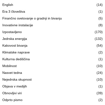
English
(14)
Era 3 človeštva
(1)
Finančno svetovanje o gradnji in bivanju
(5)
Inovativne instalacije
(8)
Izpostavljeno
(170)
Jedrska energija
(132)
Kakovost bivanja
(54)
Klimatske naprave
(2)
Kulturna dediščina
(1)
Mobilnost
(10)
Nasvet tedna
(24)
Nejedrska skupnost
(10)
Objava v medijih
(1)
Obnovljivi viri
(39)
Odprto pismo
(2)