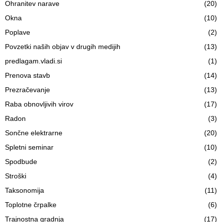
Ohranitev narave
(20)
Okna
(10)
Poplave
(2)
Povzetki naših objav v drugih medijih
(13)
predlagam.vladi.si
(1)
Prenova stavb
(14)
Prezračevanje
(13)
Raba obnovljivih virov
(17)
Radon
(3)
Sončne elektrarne
(20)
Spletni seminar
(10)
Spodbude
(2)
Stroški
(4)
Taksonomija
(11)
Toplotne črpalke
(6)
Trajnostna gradnja
(17)