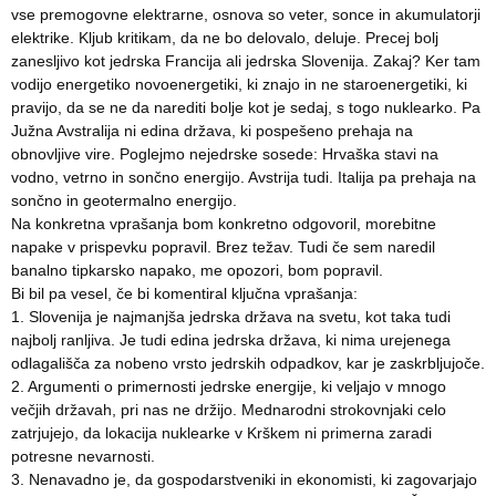
vse premogovne elektrarne, osnova so veter, sonce in akumulatorji
elektrike. Kljub kritikam, da ne bo delovalo, deluje. Precej bolj
zanesljivo kot jedrska Francija ali jedrska Slovenija. Zakaj? Ker tam
vodijo energetiko novoenergetiki, ki znajo in ne staroenergetiki, ki
pravijo, da se ne da narediti bolje kot je sedaj, s togo nuklearko. Pa
Južna Avstralija ni edina država, ki pospešeno prehaja na
obnovljive vire. Poglejmo nejedrske sosede: Hrvaška stavi na
vodno, vetrno in sončno energijo. Avstrija tudi. Italija pa prehaja na
sončno in geotermalno energijo.
Na konkretna vprašanja bom konkretno odgovoril, morebitne
napake v prispevku popravil. Brez težav. Tudi če sem naredil
banalno tipkarsko napako, me opozori, bom popravil.
Bi bil pa vesel, če bi komentiral ključna vprašanja:
1. Slovenija je najmanjša jedrska država na svetu, kot taka tudi
najbolj ranljiva. Je tudi edina jedrska država, ki nima urejenega
odlagališča za nobeno vrsto jedrskih odpadkov, kar je zaskrbljujoče.
2. Argumenti o primernosti jedrske energije, ki veljajo v mnogo
večjih državah, pri nas ne držijo. Mednarodni strokovnjaki celo
zatrjujejo, da lokacija nuklearke v Krškem ni primerna zaradi
potresne nevarnosti.
3. Nenavadno je, da gospodarstveniki in ekonomisti, ki zagovarjajo