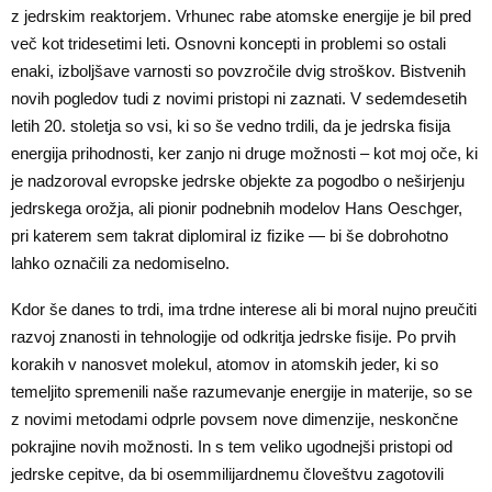
z jedrskim reaktorjem. Vrhunec rabe atomske energije je bil pred
več kot tridesetimi leti. Osnovni koncepti in problemi so ostali
enaki, izboljšave varnosti so povzročile dvig stroškov. Bistvenih
novih pogledov tudi z novimi pristopi ni zaznati. V sedemdesetih
letih 20. stoletja so vsi, ki so še vedno trdili, da je jedrska fisija
energija prihodnosti, ker zanjo ni druge možnosti – kot moj oče, ki
je nadzoroval evropske jedrske objekte za pogodbo o neširjenju
jedrskega orožja, ali pionir podnebnih modelov Hans Oeschger,
pri katerem sem takrat diplomiral iz fizike — bi še dobrohotno
lahko označili za nedomiselno.
Kdor še danes to trdi, ima trdne interese ali bi moral nujno preučiti
razvoj znanosti in tehnologije od odkritja jedrske fisije. Po prvih
korakih v nanosvet molekul, atomov in atomskih jeder, ki so
temeljito spremenili naše razumevanje energije in materije, so se
z novimi metodami odprle povsem nove dimenzije, neskončne
pokrajine novih možnosti. In s tem veliko ugodnejši pristopi od
jedrske cepitve, da bi osemmilijardnemu človeštvu zagotovili