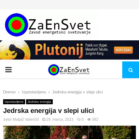
PRIMARY
MENU
Domov
Izpostavljeno
Jedrska energija v slepi ulici
Izpostavljeno
Jedrska energija
Jedrska energija v slepi ulici
avtor
Matjaž Valenčič
29. marca, 2023
0
392