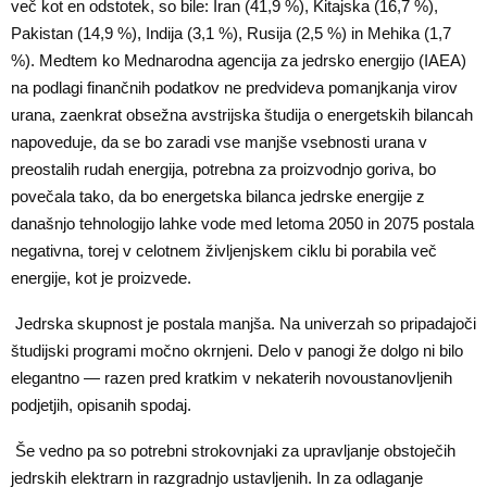
več kot en odstotek, so bile: Iran (41,9 %), Kitajska (16,7 %),
Pakistan (14,9 %), Indija (3,1 %), Rusija (2,5 %) in Mehika (1,7
%). Medtem ko Mednarodna agencija za jedrsko energijo (IAEA)
na podlagi finančnih podatkov ne predvideva pomanjkanja virov
urana, zaenkrat obsežna avstrijska študija o energetskih bilancah
napoveduje, da se bo zaradi vse manjše vsebnosti urana v
preostalih rudah energija, potrebna za proizvodnjo goriva, bo
povečala tako, da bo energetska bilanca jedrske energije z
današnjo tehnologijo lahke vode med letoma 2050 in 2075 postala
negativna, torej v celotnem življenjskem ciklu bi porabila več
energije, kot je proizvede.
Jedrska skupnost je postala manjša. Na univerzah so pripadajoči
študijski programi močno okrnjeni. Delo v panogi že dolgo ni bilo
elegantno — razen pred kratkim v nekaterih novoustanovljenih
podjetjih, opisanih spodaj.
Še vedno pa so potrebni strokovnjaki za upravljanje obstoječih
jedrskih elektrarn in razgradnjo ustavljenih. In za odlaganje