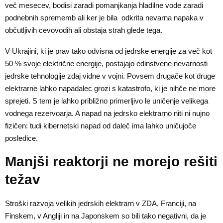
več mesecev, bodisi zaradi pomanjkanja hladilne vode zaradi
podnebnih sprememb ali ker je bila odkrita nevarna napaka v
občutljivih cevovodih ali obstaja strah glede tega.
V Ukrajini, ki je prav tako odvisna od jedrske energije za več kot
50 % svoje električne energije, postajajo edinstvene nevarnosti
jedrske tehnologije zdaj vidne v vojni. Povsem drugače kot druge
elektrarne lahko napadalec grozi s katastrofo, ki je nihče ne more
sprejeti. S tem je lahko približno primerljivo le uničenje velikega
vodnega rezervoarja. A napad na jedrsko elektrarno niti ni nujno
fizičen: tudi kibernetski napad od daleč ima lahko uničujoče
posledice.
Manjši reaktorji ne morejo rešiti
težav
Stroški razvoja velikih jedrskih elektrarn v ZDA, Franciji, na
Finskem, v Angliji in na Japonskem so bili tako negativni, da je