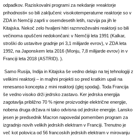
odpadkov. Raziskovalni programi za nekdanje »reaktorje
prihodnosti« so bili zaključeni: visokotemperaturne reaktorje so v
ZDA in Nemčiji zaprli v osemdesetih letih, razvija pa jih le
Kitajska. Nekoč zelo hvaljeni hitri razmnoževalni reaktorji so bili
večinoma opuščeni nedokončani: v Nemčiji leta 1991 (Kalkar,
stroški do ustavitve gradnje pri 3,1 milijarde evrov), v ZDA leta
1992, na Japonskem leta 2016 (Monju, 7,8 milijarde evrov) in v
Franciji leta 2018 (ASTRID). ).
Samo Rusija, Indija in Kitajska še vedno delajo na tej tehnologiji z
velikimi reaktorji – in majhni projekti so pred kratkim upali na
renesanso koncepta z mini reaktorji (glej spodaj). Toda Francija
še vedno visoko drži jedrsko zastavo. Ker jedrska energija
zagotavlja približno 70 % njene proizvodnje električne energije,
nobena druga država ni tako odvisna od jedrske energije. Lansko
jesen je predsednik Macron napovedal pomemben program za
izgradnjo novih velikih jedrskih elektrarn v Franciji. Trenutno je
več kot polovica od 56 francoskih jedrskih elektrarn v mirovanju