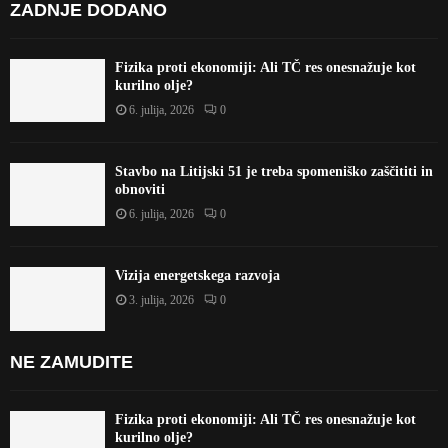
ZADNJE DODANO
Fizika proti ekonomiji: Ali TČ res onesnažuje kot
kurilno olje?
6. julija, 2026
0
Stavbo na Litijski 51 je treba spomeniško zaščititi in
obnoviti
6. julija, 2026
0
Vizija energetskega razvoja
3. julija, 2026
0
NE ZAMUDITE
Fizika proti ekonomiji: Ali TČ res onesnažuje kot
kurilno olje?