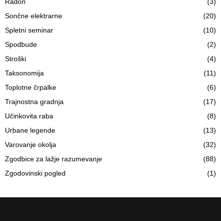
Radon
(3)
Sončne elektrarne
(20)
Spletni seminar
(10)
Spodbude
(2)
Stroški
(4)
Taksonomija
(11)
Toplotne črpalke
(6)
Trajnostna gradnja
(17)
Učinkovita raba
(8)
Urbane legende
(13)
Varovanje okolja
(32)
Zgodbice za lažje razumevanje
(88)
Zgodovinski pogled
(1)