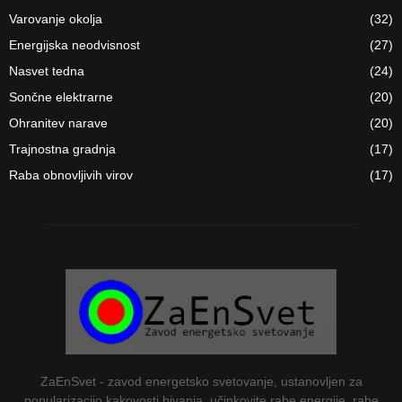
Varovanje okolja
(32)
Energijska neodvisnost
(27)
Nasvet tedna
(24)
Sončne elektrarne
(20)
Ohranitev narave
(20)
Trajnostna gradnja
(17)
Raba obnovljivih virov
(17)
ZaEnSvet - zavod energetsko svetovanje, ustanovljen za
popularizacijo kakovosti bivanja, učinkovite rabe energije, rabe