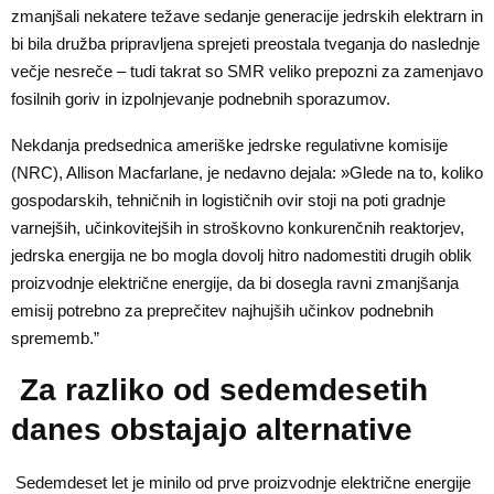
zmanjšali nekatere težave sedanje generacije jedrskih elektrarn in
bi bila družba pripravljena sprejeti preostala tveganja do naslednje
večje nesreče – tudi takrat so SMR veliko prepozni za zamenjavo
fosilnih goriv in izpolnjevanje podnebnih sporazumov.
Nekdanja predsednica ameriške jedrske regulativne komisije
(NRC), Allison Macfarlane, je nedavno dejala: »Glede na to, koliko
gospodarskih, tehničnih in logističnih ovir stoji na poti gradnje
varnejših, učinkovitejših in stroškovno konkurenčnih reaktorjev,
jedrska energija ne bo mogla dovolj hitro nadomestiti drugih oblik
proizvodnje električne energije, da bi dosegla ravni zmanjšanja
emisij potrebno za preprečitev najhujših učinkov podnebnih
sprememb.”
Za razliko od sedemdesetih
danes obstajajo alternative
Sedemdeset let je minilo od prve proizvodnje električne energije