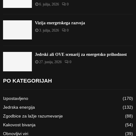
6. julija, 2026
0
Vizija energetskega razvoja
3. julija, 2026
0
Jedrski ali OVE scenarij za energetsko prihodnost
27. junija, 2026
0
PO KATEGORIJAH
Izpostavljeno
(170)
Jedrska energija
(132)
Zgodbice za lažje razumevanje
(88)
Kakovost bivanja
(54)
Obnovljivi viri
(39)