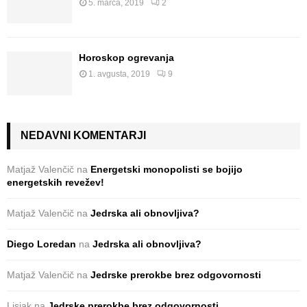
5. marca, 2019
2
Horoskop ogrevanja
1. avgusta, 2019
9
NEDAVNI KOMENTARJI
Matjaž Valenčič
na
Energetski monopolisti se bojijo
energetskih revežev!
Matjaž Valenčič
na
Jedrska ali obnovljiva?
Diego Loredan
na
Jedrska ali obnovljiva?
Matjaž Valenčič
na
Jedrske prerokbe brez odgovornosti
Lisjak
na
Jedrske prerokbe brez odgovornosti