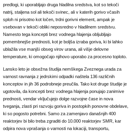
predlogi, ki uporabljajo druga hladilna sredstva, kot so tekoči
natrij, staljena sol ali tekoči svinec, ali v katerih gorivo včasih
sploh ni prisotno kot ločen, trdni gorivni element, ampak je
vsebovan v tekoči obliki neposredno v hladilnem sredstvu.
Namesto tega koncepti brez vodnega hlajenja obljubljajo
pomembnejše prednosti, kot je boljša izraba goriva, ki bi lahko
ublažila vse manjši obseg virov urana, ali višje delovne
temperature, ki omogočajo njihovo uporabo za procesno toploto.
Lansko leto je obsežna študija nemškega Zveznega urada za
varnost ravnanja z jedrskimi odpadki naštela 136 različnih
konceptov in jih 36 podrobneje preučila. Tako kot druge študije je
ugotovila, da koncepti brez vodnega hlajenja ponujajo zanimive
prednosti, vendar vključujejo dolge razvojne čase in nova
tveganja, zlasti pri razvoju goriva in postopkih ponovne obdelave,
ki so pogosto potrebni. Samo za zamenjavo današnjih 400
reaktorjev bi bilo treba zgraditi do 10.000 reaktorjev SMR, kar
odpira nova vprašanja o varnosti na lokaciji, transportu,