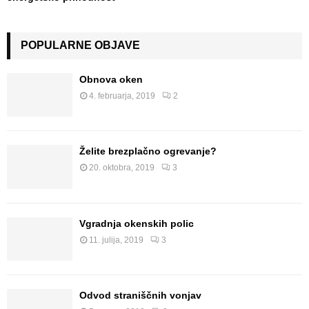
POPULARNE OBJAVE
Obnova oken
4. februarja, 2019
2
Želite brezplačno ogrevanje?
20. oktobra, 2019
3
Vgradnja okenskih polic
11. julija, 2019
3
Odvod straniščnih vonjav