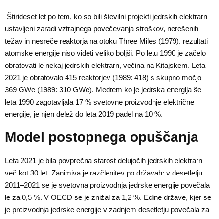
Štirideset let po tem, ko so bili številni projekti jedrskih elektrarn
ustavljeni zaradi vztrajnega povečevanja stroškov, nerešenih
težav in nesreče reaktorja na otoku Three Miles (1979), rezultati
atomske energije niso videti veliko boljši. Po letu 1990 je začelo
obratovati le nekaj jedrskih elektrarn, večina na Kitajskem. Leta
2021 je obratovalo 415 reaktorjev (1989: 418) s skupno močjo
369 GWe (1989: 310 GWe). Medtem ko je jedrska energija še
leta 1990 zagotavljala 17 % svetovne proizvodnje električne
energije, je njen delež do leta 2019 padel na 10 %.
Model postopnega opuščanja
Leta 2021 je bila povprečna starost delujočih jedrskih elektrarn
več kot 30 let. Zanimiva je razčlenitev po državah: v desetletju
2011–2021 se je svetovna proizvodnja jedrske energije povečala
le za 0,5 %. V OECD se je znižal za 1,2 %. Edine države, kjer se
je proizvodnja jedrske energije v zadnjem desetletju povečala za