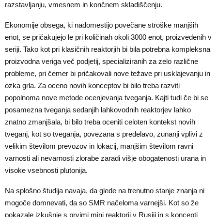
razstavljanju, vmesnem in končnem skladiščenju.
Ekonomije obsega, ki nadomestijo povečane stroške manjših
enot, se pričakujejo le pri količinah okoli 3000 enot, proizvedenih v
seriji. Tako kot pri klasičnih reaktorjih bi bila potrebna kompleksna
proizvodna veriga več podjetij, specializiranih za zelo različne
probleme, pri čemer bi pričakovali nove težave pri usklajevanju in
ozka grla. Za oceno novih konceptov bi bilo treba razviti
popolnoma nove metode ocenjevanja tveganja. Kajti tudi če bi se
posamezna tveganja sedanjih lahkovodnih reaktorjev lahko
znatno zmanjšala, bi bilo treba oceniti celoten kontekst novih
tveganj, kot so tveganja, povezana s predelavo, zunanji vplivi z
velikim številom prevozov in lokacij, manjšim številom ravni
varnosti ali nevarnosti zlorabe zaradi višje obogatenosti urana in
visoke vsebnosti plutonija.
Na splošno študija navaja, da glede na trenutno stanje znanja ni
mogoče domnevati, da so SMR načeloma varnejši. Kot so že
pokazale izkušnje s prvimi mini reaktorji v Rusiji in s koncepti