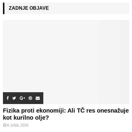
r
c
ZADNJE OBJAVE
E
h
f
A
o
r
R
:
C
H
Fizika proti ekonomiji: Ali TČ res onesnažuje
kot kurilno olje?
6. julija, 2026