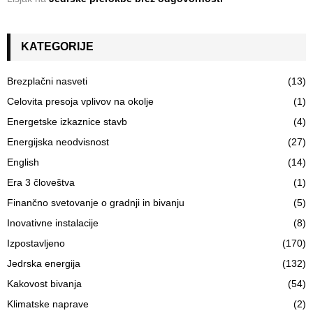
KATEGORIJE
Brezplačni nasveti
(13)
Celovita presoja vplivov na okolje
(1)
Energetske izkaznice stavb
(4)
Energijska neodvisnost
(27)
English
(14)
Era 3 človeštva
(1)
Finančno svetovanje o gradnji in bivanju
(5)
Inovativne instalacije
(8)
Izpostavljeno
(170)
Jedrska energija
(132)
Kakovost bivanja
(54)
Klimatske naprave
(2)