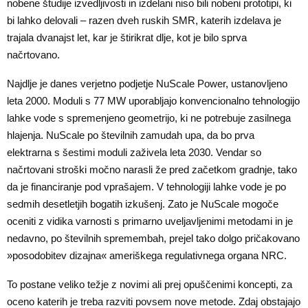
nobene študije izvedljivosti in izdelani niso bili nobeni prototipi, ki
bi lahko delovali – razen dveh ruskih SMR, katerih izdelava je
trajala dvanajst let, kar je štirikrat dlje, kot je bilo sprva
načrtovano.
Najdlje je danes verjetno podjetje NuScale Power, ustanovljeno
leta 2000. Moduli s 77 MW uporabljajo konvencionalno tehnologijo
lahke vode s spremenjeno geometrijo, ki ne potrebuje zasilnega
hlajenja. NuScale po številnih zamudah upa, da bo prva
elektrarna s šestimi moduli zaživela leta 2030. Vendar so
načrtovani stroški močno narasli že pred začetkom gradnje, tako
da je financiranje pod vprašajem. V tehnologiji lahke vode je po
sedmih desetletjih bogatih izkušenj. Zato je NuScale mogoče
oceniti z vidika varnosti s primarno uveljavljenimi metodami in je
nedavno, po številnih spremembah, prejel tako dolgo pričakovano
»posodobitev dizajna« ameriškega regulativnega organa NRC.
To postane veliko težje z novimi ali prej opuščenimi koncepti, za
oceno katerih je treba razviti povsem nove metode. Zdaj obstajajo