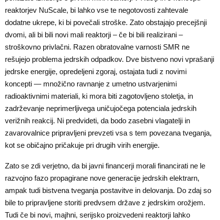
reaktorjev NuScale, bi lahko vse te negotovosti zahtevale
dodatne ukrepe, ki bi povečali stroške. Zato obstajajo precejšnji
dvomi, ali bi bili novi mali reaktorji – če bi bili realizirani –
stroškovno privlačni. Razen obratovalne varnosti SMR ne
rešujejo problema jedrskih odpadkov. Dve bistveno novi vprašanji
jedrske energije, opredeljeni zgoraj, ostajata tudi z novimi
koncepti — množično ravnanje z umetno ustvarjenimi
radioaktivnimi materiali, ki mora biti zagotovljeno stoletja, in
zadrževanje neprimerljivega uničujočega potenciala jedrskih
verižnih reakcij. Ni predvideti, da bodo zasebni vlagatelji in
zavarovalnice pripravljeni prevzeti vsa s tem povezana tveganja,
kot se običajno pričakuje pri drugih virih energije.
Zato se zdi verjetno, da bi javni financerji morali financirati ne le
razvojno fazo propagirane nove generacije jedrskih elektrarn,
ampak tudi bistvena tveganja postavitve in delovanja. Do zdaj so
bile to pripravljene storiti predvsem države z jedrskim orožjem.
Tudi če bi novi, majhni, serijsko proizvedeni reaktorji lahko