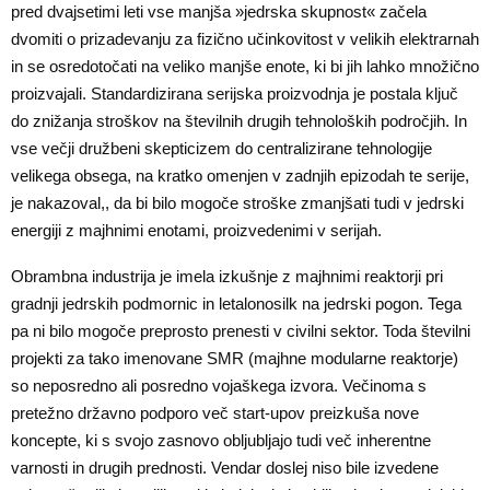
pred dvajsetimi leti vse manjša »jedrska skupnost« začela
dvomiti o prizadevanju za fizično učinkovitost v velikih elektrarnah
in se osredotočati na veliko manjše enote, ki bi jih lahko množično
proizvajali. Standardizirana serijska proizvodnja je postala ključ
do znižanja stroškov na številnih drugih tehnoloških področjih. In
vse večji družbeni skepticizem do centralizirane tehnologije
velikega obsega, na kratko omenjen v zadnjih epizodah te serije,
je nakazoval,, da bi bilo mogoče stroške zmanjšati tudi v jedrski
energiji z majhnimi enotami, proizvedenimi v serijah.
Obrambna industrija je imela izkušnje z majhnimi reaktorji pri
gradnji jedrskih podmornic in letalonosilk na jedrski pogon. Tega
pa ni bilo mogoče preprosto prenesti v civilni sektor. Toda številni
projekti za tako imenovane SMR (majhne modularne reaktorje)
so neposredno ali posredno vojaškega izvora. Večinoma s
pretežno državno podporo več start-upov preizkuša nove
koncepte, ki s svojo zasnovo obljubljajo tudi več inherentne
varnosti in drugih prednosti. Vendar doslej niso bile izvedene