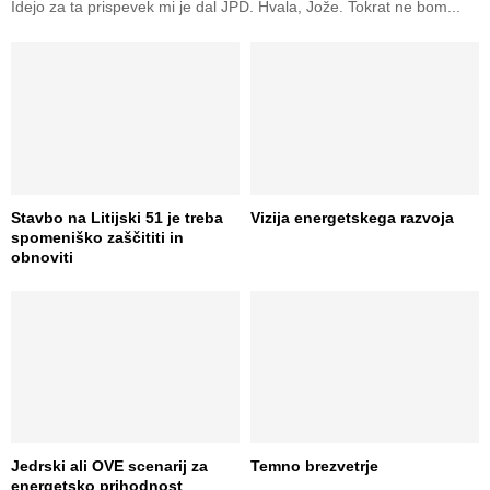
Idejo za ta prispevek mi je dal JPD. Hvala, Jože. Tokrat ne bom...
Stavbo na Litijski 51 je treba
Vizija energetskega razvoja
spomeniško zaščititi in
obnoviti
Jedrski ali OVE scenarij za
Temno brezvetrje
energetsko prihodnost