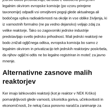
legalnim okvirom evropske komisije (po vzoru prirejene
taxonomije) odpadli vsi omejitveni pogoji glede aktualnega ali
bodočega vpliva radioaktivnosti na okolje in vse oblike življenja, ki
iz varnostnih formalno (ne pa vedno dejansko) veljajo zdaj za
velike reaktorje. Tako so zagovorniki jedrske industrije
predstavljajo svetlo jedrsko prihodnost. Mali jedrski reaktorji ne
bodo znižali ogljičnega odtisa, evropska komisija bo samo z
legalnim okvirom in privatizacijo teh jedrskih reaktorjev poskrbela,
da njihov ogljični odtis ne bo legalno registriran in moteč za javno
mnenje.
Alternativne zasnove malih
reaktorjev
Ker imajo lahkovodni reaktorji (kot je reaktor v NEK Krško)
pomanjkljivosti glede varnosti, izkoristka goriva, učinkovitosti in
ekonomičnosti, že nekaj časa ponovno narašča zanimanje za