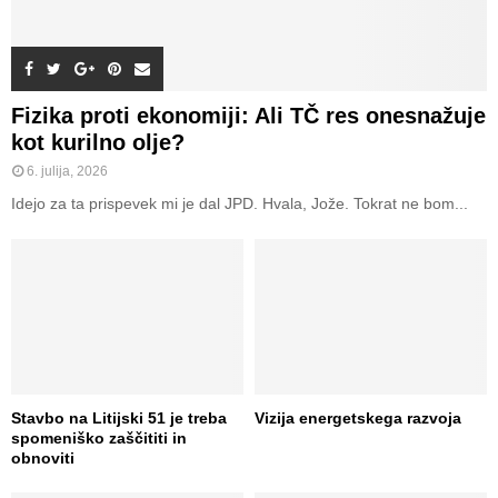
Fizika proti ekonomiji: Ali TČ res onesnažuje
kot kurilno olje?
6. julija, 2026
Idejo za ta prispevek mi je dal JPD. Hvala, Jože. Tokrat ne bom...
Stavbo na Litijski 51 je treba
Vizija energetskega razvoja
spomeniško zaščititi in
obnoviti