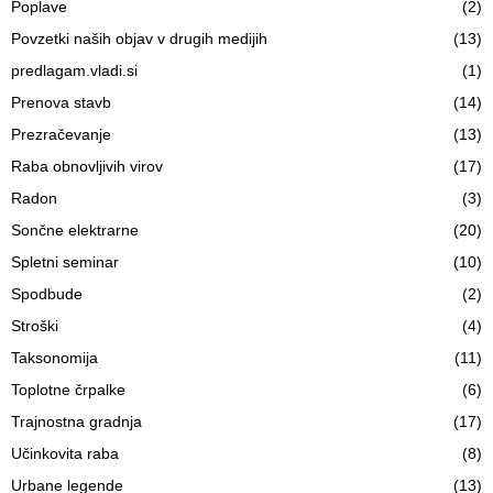
Poplave
(2)
Povzetki naših objav v drugih medijih
(13)
predlagam.vladi.si
(1)
Prenova stavb
(14)
Prezračevanje
(13)
Raba obnovljivih virov
(17)
Radon
(3)
Sončne elektrarne
(20)
Spletni seminar
(10)
Spodbude
(2)
Stroški
(4)
Taksonomija
(11)
Toplotne črpalke
(6)
Trajnostna gradnja
(17)
Učinkovita raba
(8)
Urbane legende
(13)