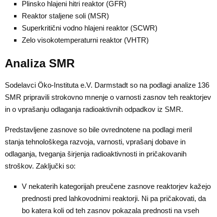
Plinsko hlajeni hitri reaktor (GFR)
Reaktor staljene soli (MSR)
Superkritični vodno hlajeni reaktor (SCWR)
Zelo visokotemperaturni reaktor (VHTR)
Analiza SMR
Sodelavci Öko-Instituta e.V. Darmstadt so na podlagi analize 136
SMR pripravili strokovno mnenje o varnosti zasnov teh reaktorjev
in o vprašanju odlaganja radioaktivnih odpadkov iz SMR.
Predstavljene zasnove so bile ovrednotene na podlagi meril
stanja tehnološkega razvoja, varnosti, vprašanj dobave in
odlaganja, tveganja širjenja radioaktivnosti in pričakovanih
stroškov. Zaključki so:
V nekaterih kategorijah preučene zasnove reaktorjev kažejo
prednosti pred lahkovodnimi reaktorji. Ni pa pričakovati, da
bo katera koli od teh zasnov pokazala prednosti na vseh