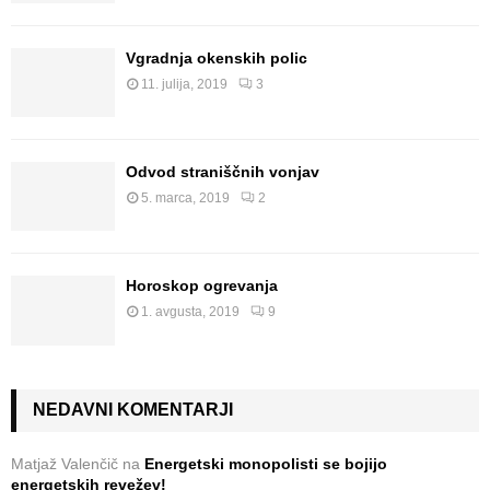
Vgradnja okenskih polic
11. julija, 2019
3
Odvod straniščnih vonjav
5. marca, 2019
2
Horoskop ogrevanja
1. avgusta, 2019
9
NEDAVNI KOMENTARJI
Matjaž Valenčič
na
Energetski monopolisti se bojijo
energetskih revežev!