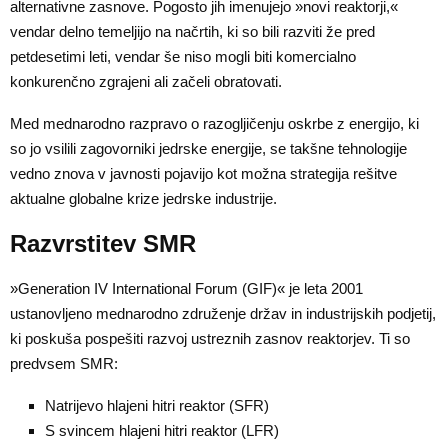
alternativne zasnove. Pogosto jih imenujejo »novi reaktorji,«
vendar delno temeljijo na načrtih, ki so bili razviti že pred
petdesetimi leti, vendar še niso mogli biti komercialno
konkurenčno zgrajeni ali začeli obratovati.
Med mednarodno razpravo o razogljičenju oskrbe z energijo, ki
so jo vsilili zagovorniki jedrske energije, se takšne tehnologije
vedno znova v javnosti pojavijo kot možna strategija rešitve
aktualne globalne krize jedrske industrije.
Razvrstitev SMR
»Generation IV International Forum (GIF)« je leta 2001
ustanovljeno mednarodno združenje držav in industrijskih podjetij,
ki poskuša pospešiti razvoj ustreznih zasnov reaktorjev. Ti so
predvsem SMR:
Natrijevo hlajeni hitri reaktor (SFR)
S svincem hlajeni hitri reaktor (LFR)