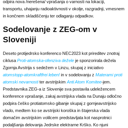
odpira nova /nerešena/ vprašanja o varnosti na lokaciji,
transportu, uhajanju radioaktivnosti v okolje, razgradnji, vmesnem
in končnem skladiščenju ter odlaganju odpadkov.
Sodelovanje z ZEG-om v
Sloveniji
Deseto protijedrsko konferenco NEC2023 kot prireditev znotraj
ciklusa
Proti-atomska-ofenziva dežele
je sponzorirala dežela
Zgornja Avstrija s sedežem v Linzu, skupaj z iniciativo
atomstopp-atomkraftfrei leben!
in v sodelovanju z
Materami proti
atomski nevarnosti
ter avstrijskim
Anti Atom Komitee
-jem.
Predstavnika ZEG-a iz Slovenije sva postavila udeležencem
konference vprašanje, zakaj avstrijska vlada na Dunaju odločno
podpira češko protiatomsko gibanje skupaj z gornjeavstrijsko
vlado, medtem ko se avstrijski koroška in štajerska vlada
domačim avstrijskim volilcem predstavljata kot nasprotnici
podaljšanja delovanja Jedrske elektrarne Krško. Ko njuni