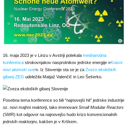
16. maja 2023 je v Linzu v Avstriji potekala
mednarodna
konferenca
strokovnjakov nasprotnikov jedrske energije »
Krasni
novi atomski svet
«. Iz Slovenije sta se je za
Zvezo ekoloških
gibanj-ZEG
udeležila Matjaž Valenčič in Leo Šešerko.
Posebna tema konference so bili “najnovejši hit” jedrske industrije
oz. novi majhni reaktorji, tako imenovani
Small Modular Reactors
(SMR) kot odgovor na najnovejšo hudo krizo konvencionalnih
jedrskih reaktorjev, kakšen je v Krškem.