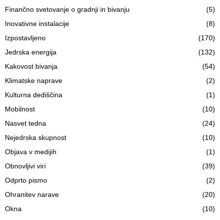
Finančno svetovanje o gradnji in bivanju
(5)
Inovativne instalacije
(8)
Izpostavljeno
(170)
Jedrska energija
(132)
Kakovost bivanja
(54)
Klimatske naprave
(2)
Kulturna dediščina
(1)
Mobilnost
(10)
Nasvet tedna
(24)
Nejedrska skupnost
(10)
Objava v medijih
(1)
Obnovljivi viri
(39)
Odprto pismo
(2)
Ohranitev narave
(20)
Okna
(10)