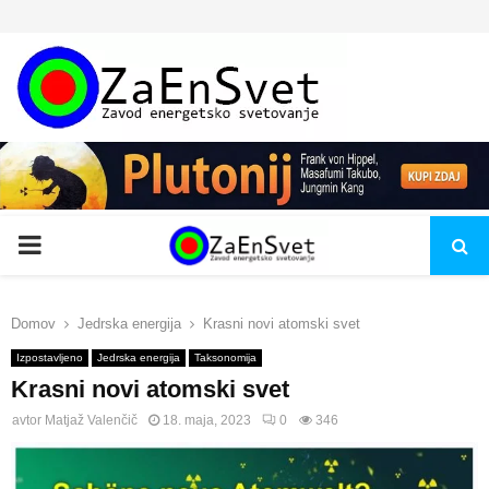
PRIMARY
MENU
Domov
Jedrska energija
Krasni novi atomski svet
Izpostavljeno
Jedrska energija
Taksonomija
Krasni novi atomski svet
avtor
Matjaž Valenčič
18. maja, 2023
0
346