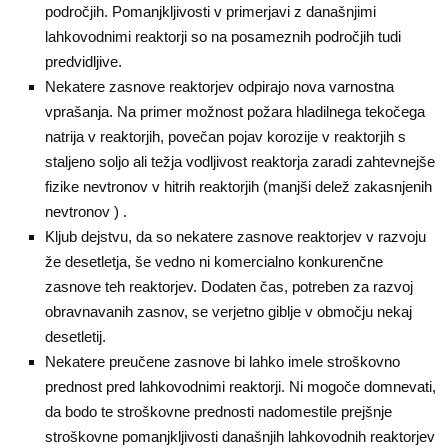
področjih. Pomanjkljivosti v primerjavi z današnjimi
lahkovodnimi reaktorji so na posameznih področjih tudi
predvidljive.
Nekatere zasnove reaktorjev odpirajo nova varnostna
vprašanja. Na primer možnost požara hladilnega tekočega
natrija v reaktorjih, povečan pojav korozije v reaktorjih s
staljeno soljo ali težja vodljivost reaktorja zaradi zahtevnejše
fizike nevtronov v hitrih reaktorjih (manjši delež zakasnjenih
nevtronov ) .
Kljub dejstvu, da so nekatere zasnove reaktorjev v razvoju
že desetletja, še vedno ni komercialno konkurenčne
zasnove teh reaktorjev. Dodaten čas, potreben za razvoj
obravnavanih zasnov, se verjetno giblje v območju nekaj
desetletij.
Nekatere preučene zasnove bi lahko imele stroškovno
prednost pred lahkovodnimi reaktorji. Ni mogoče domnevati,
da bodo te stroškovne prednosti nadomestile prejšnje
stroškovne pomanjkljivosti današnjih lahkovodnih reaktorjev