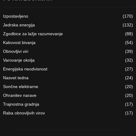
Izpostavljeno
(170)
Jedrska energija
(132)
Zgodbice za lažje razumevanje
(88)
Kakovost bivanja
(54)
Obnovljivi viri
(39)
Varovanje okolja
(32)
Energijska neodvisnost
(27)
Nasvet tedna
(24)
Sončne elektrarne
(20)
Ohranitev narave
(20)
Trajnostna gradnja
(17)
Raba obnovljivih virov
(17)