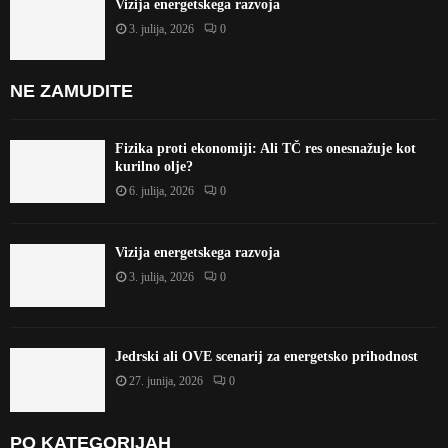
Vizija energetskega razvoja
3. julija, 2026
0
NE ZAMUDITE
Fizika proti ekonomiji: Ali TČ res onesnažuje kot
kurilno olje?
6. julija, 2026
0
Vizija energetskega razvoja
3. julija, 2026
0
Jedrski ali OVE scenarij za energetsko prihodnost
27. junija, 2026
0
PO KATEGORIJAH