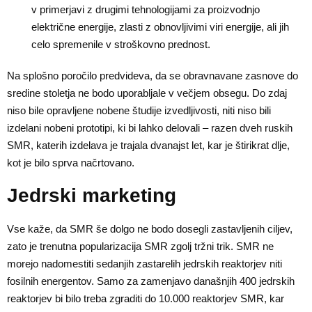
v primerjavi z drugimi tehnologijami za proizvodnjo
električne energije, zlasti z obnovljivimi viri energije, ali jih
celo spremenile v stroškovno prednost.
Na splošno poročilo predvideva, da se obravnavane zasnove do
sredine stoletja ne bodo uporabljale v večjem obsegu. Do zdaj
niso bile opravljene nobene študije izvedljivosti, niti niso bili
izdelani nobeni prototipi, ki bi lahko delovali – razen dveh ruskih
SMR, katerih izdelava je trajala dvanajst let, kar je štirikrat dlje,
kot je bilo sprva načrtovano.
Jedrski marketing
Vse kaže, da SMR še dolgo ne bodo dosegli zastavljenih ciljev,
zato je trenutna popularizacija SMR zgolj tržni trik. SMR ne
morejo nadomestiti sedanjih zastarelih jedrskih reaktorjev niti
fosilnih energentov. Samo za zamenjavo današnjih 400 jedrskih
reaktorjev bi bilo treba zgraditi do 10.000 reaktorjev SMR, kar