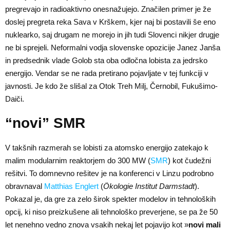
pregrevajo in radioaktivno onesnažujejo. Značilen primer je že
doslej pregreta reka Sava v Krškem, kjer naj bi postavili še eno
nuklearko, saj drugam ne morejo in jih tudi Slovenci nikjer drugje
ne bi sprejeli. Neformalni vodja slovenske opozicije Janez Janša
in predsednik vlade Golob sta oba odločna lobista za jedrsko
energijo. Vendar se ne rada pretirano pojavljate v tej funkciji v
javnosti. Je kdo že slišal za Otok Treh Milj, Černobil, Fukušimo-
Daiči.
“novi” SMR
V takšnih razmerah se lobisti za atomsko energijo zatekajo k
malim modularnim reaktorjem do 300 MW (
SMR
) kot čudežni
rešitvi. To domnevno rešitev je na konferenci v Linzu podrobno
obravnaval
Matthias Englert
(
Ökologie Institut Darmstadt
).
Pokazal je, da gre za zelo širok spekter modelov in tehnoloških
opcij, ki niso preizkušene ali tehnološko preverjene, se pa že 50
let nenehno vedno znova vsakih nekaj let pojavijo kot »
novi mali