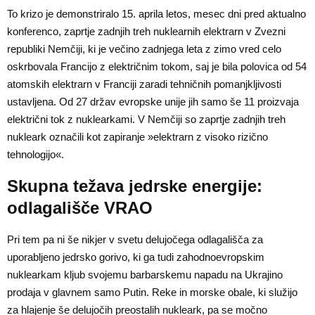
To krizo je demonstriralo 15. aprila letos, mesec dni pred aktualno
konferenco, zaprtje zadnjih treh nuklearnih elektrarn v Zvezni
republiki Nemčiji, ki je večino zadnjega leta z zimo vred celo
oskrbovala Francijo z električnim tokom, saj je bila polovica od 54
atomskih elektrarn v Franciji zaradi tehničnih pomanjkljivosti
ustavljena. Od 27 držav evropske unije jih samo še 11 proizvaja
električni tok z nuklearkami. V Nemčiji so zaprtje zadnjih treh
nukleark označili kot zapiranje »elektrarn z visoko rizično
tehnologijo«.
Skupna težava jedrske energije:
odlagališče VRAO
Pri tem pa ni še nikjer v svetu delujočega odlagališča za
uporabljeno jedrsko gorivo, ki ga tudi zahodnoevropskim
nuklearkam kljub svojemu barbarskemu napadu na Ukrajino
prodaja v glavnem samo Putin. Reke in morske obale, ki služijo
za hlajenje še delujočih preostalih nukleark, pa se močno