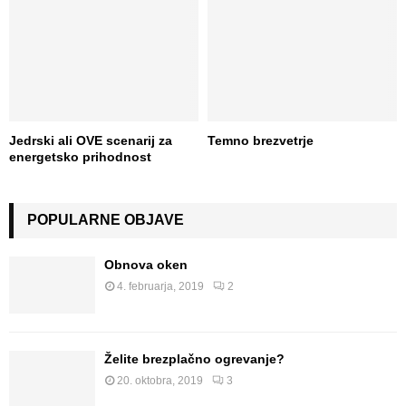
Jedrski ali OVE scenarij za
Temno brezvetrje
energetsko prihodnost
POPULARNE OBJAVE
Obnova oken
4. februarja, 2019
2
Želite brezplačno ogrevanje?
20. oktobra, 2019
3