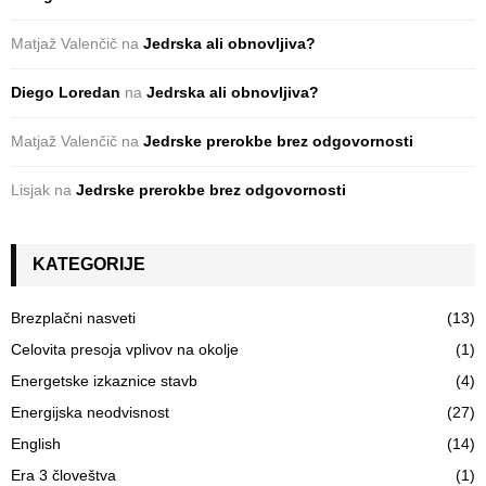
Matjaž Valenčič
na
Jedrska ali obnovljiva?
Diego Loredan
na
Jedrska ali obnovljiva?
Matjaž Valenčič
na
Jedrske prerokbe brez odgovornosti
Lisjak
na
Jedrske prerokbe brez odgovornosti
KATEGORIJE
Brezplačni nasveti
(13)
Celovita presoja vplivov na okolje
(1)
Energetske izkaznice stavb
(4)
Energijska neodvisnost
(27)
English
(14)
Era 3 človeštva
(1)