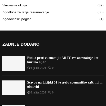
Varovanje okolja
(32)
Zgodbice za lažje razumevanje
(88)
Zgodovinski pogled
(1)
ZADNJE DODANO
Fizika proti ekonomiji: Ali TČ res onesnažuje kot
kurilno olje?
6. julija, 2026
0
Stavbo na Litijski 51 je treba spomeniško zaščititi in
obnoviti
6. julija, 2026
0