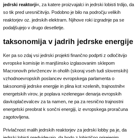
jedrski reaktorji
«, za katere proizvajalci in jedrski lobisti trdijo, da
so tik pred uresničitvijo. Podobno je bilo na področju velikih
reaktorjev oz. jedrskih elektrarn. Njihove roki izgradnje pa se
podaljšujejo v drugo desetletje.
taksonomija v jadrih jedrske energije
Ker pa so zdaj vsi jedrski projekti finančno podprti z odločitvijo
evropske komisije in manjšinsko izglasovanim sklepom
Macronovih privržencev in oholih (skoraj vseh tudi slovenskih)
vzhodnoevropskih poslancev evropskega parlamenta o
taksonomiji jedrske energije in plina kot »zelenih, trajnostnih«
energetskih virov, je poplava »zelenega« denarja evropskih
davkoplačevalcev za ta namen, ne pa za resnično trajnostni
energetski preobrat k sončni energiji, iz evropskega proračuna
zagotovljena.
Privlačnost malih jedrskih reaktorjev za jedrski lobby pa je, da
jedrski lobisti predvidevajo, da bodo z lobistično prirejenim