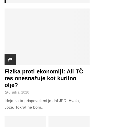
h
f
A
o
r
R
:
C
H
Fizika proti ekonomiji: Ali TČ
res onesnažuje kot kurilno
olje?
6. julija, 2026
Idejo za ta prispevek mi je dal JPD. Hvala,
Jože. Tokrat ne bom...