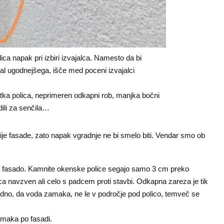
ica napak pri izbiri izvajalca. Namesto da bi
skal ugodnejšega, išče med poceni izvajalci
tka polica, neprimeren odkapni rob, manjka bočni
dili za senčila…
acije fasade, zato napak vgradnje ne bi smelo biti. Vendar smo ob
 fasado. Kamnite okenske police segajo samo 3 cm preko
a navzven ali celo s padcem proti stavbi. Odkapna zareza je tik
o vidno, da voda zamaka, ne le v področje pod polico, temveč se
amaka po fasadi.