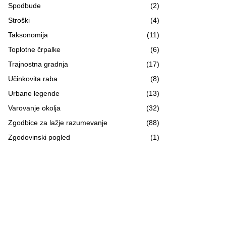
Spodbude
(2)
Stroški
(4)
Taksonomija
(11)
Toplotne črpalke
(6)
Trajnostna gradnja
(17)
Učinkovita raba
(8)
Urbane legende
(13)
Varovanje okolja
(32)
Zgodbice za lažje razumevanje
(88)
Zgodovinski pogled
(1)