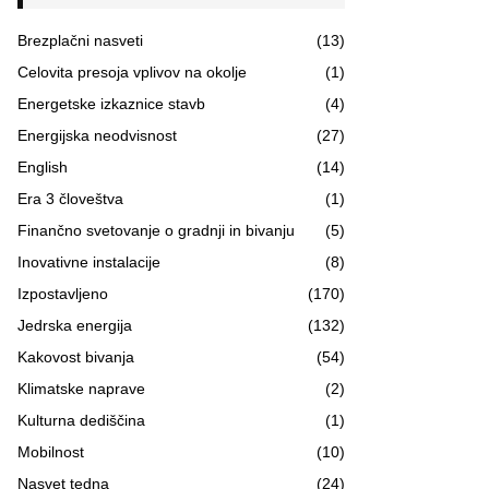
Brezplačni nasveti
(13)
Celovita presoja vplivov na okolje
(1)
Energetske izkaznice stavb
(4)
Energijska neodvisnost
(27)
English
(14)
Era 3 človeštva
(1)
Finančno svetovanje o gradnji in bivanju
(5)
Inovativne instalacije
(8)
Izpostavljeno
(170)
Jedrska energija
(132)
Kakovost bivanja
(54)
Klimatske naprave
(2)
Kulturna dediščina
(1)
Mobilnost
(10)
Nasvet tedna
(24)