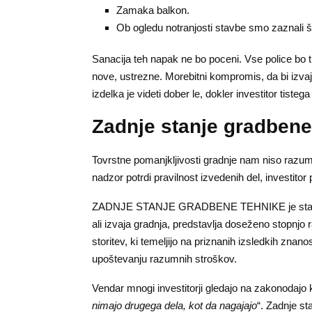
Zamaka balkon.
Ob ogledu notranjosti stavbe smo zaznali še 
Sanacija teh napak ne bo poceni. Vse police bo tr
nove, ustrezne. Morebitni kompromis, da bi izvaj
izdelka je videti dober le, dokler investitor tiste
Zadnje stanje gradbene
Tovrstne pomanjkljivosti gradnje nam niso razumlji
nadzor potrdi pravilnost izvedenih del, investitor 
ZADNJE STANJE GRADBENE TEHNIKE je stanje, k
ali izvaja gradnja, predstavlja doseženo stopnjo
storitev, ki temeljijo na priznanih izsledkih znan
upoštevanju razumnih stroškov.
Vendar mnogi investitorji gledajo na zakonodajo k
nimajo drugega dela, kot da nagajajo
“. Zadnje st