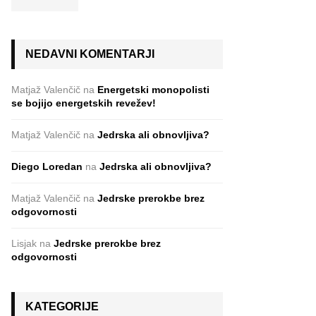
NEDAVNI KOMENTARJI
Matjaž Valenčič
na
Energetski monopolisti
se bojijo energetskih revežev!
Matjaž Valenčič
na
Jedrska ali obnovljiva?
Diego Loredan
na
Jedrska ali obnovljiva?
Matjaž Valenčič
na
Jedrske prerokbe brez
odgovornosti
Lisjak
na
Jedrske prerokbe brez
odgovornosti
KATEGORIJE