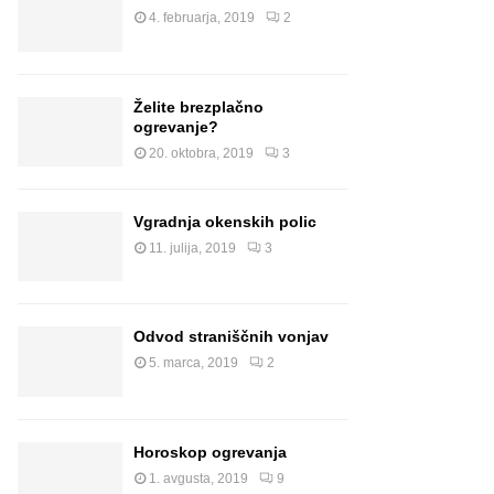
4. februarja, 2019
2
Želite brezplačno
ogrevanje?
20. oktobra, 2019
3
Vgradnja okenskih polic
11. julija, 2019
3
Odvod straniščnih vonjav
5. marca, 2019
2
Horoskop ogrevanja
1. avgusta, 2019
9