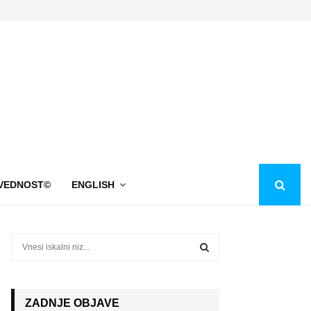
VEDNOST©
ENGLISH
S
e
a
S
r
c
ZADNJE OBJAVE
E