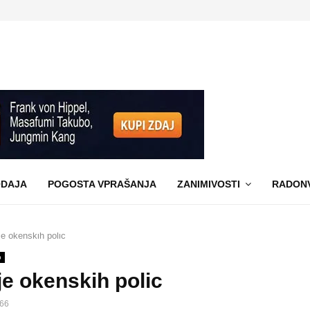
DAJA
POGOSTA VPRAŠANJA
ZANIMIVOSTI
RADON
e okenskih polic
b
e okenskih polic
66