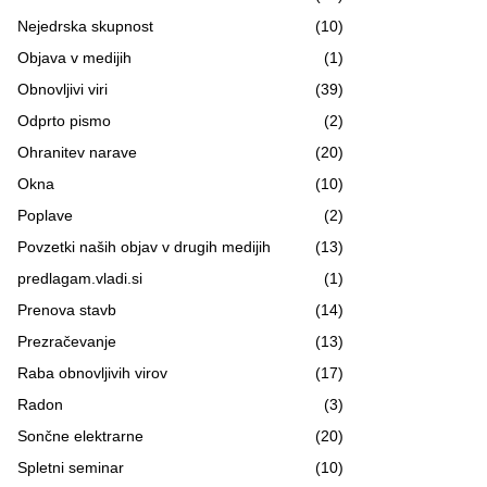
Nejedrska skupnost
(10)
Objava v medijih
(1)
Obnovljivi viri
(39)
Odprto pismo
(2)
Ohranitev narave
(20)
Okna
(10)
Poplave
(2)
Povzetki naših objav v drugih medijih
(13)
predlagam.vladi.si
(1)
Prenova stavb
(14)
Prezračevanje
(13)
Raba obnovljivih virov
(17)
Radon
(3)
Sončne elektrarne
(20)
Spletni seminar
(10)