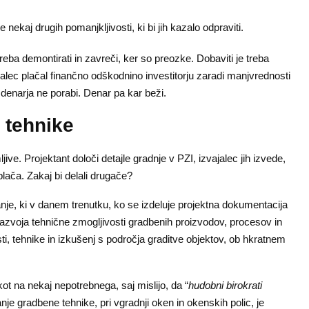
nekaj drugih pomanjkljivosti, ki bi jih kazalo odpraviti.
eba demontirati in zavreči, ker so preozke. Dobaviti je treba
alec plačal finančno odškodnino investitorju zaradi manjvrednosti
ga denarja ne porabi. Denar pa kar beži.
 tehnike
ve. Projektant določi detajle gradnje v PZI, izvajalec jih izvede,
plača. Zakaj bi delali drugače?
i v danem trenutku, ko se izdeluje projektna dokumentacija
 razvoja tehnične zmogljivosti gradbenih proizvodov, procesov in
osti, tehnike in izkušenj s področja graditve objektov, ob hkratnem
ot na nekaj nepotrebnega, saj mislijo, da “
hudobni birokrati
anje gradbene tehnike, pri vgradnji oken in okenskih polic, je