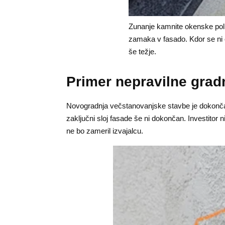
Zunanje kamnite okenske poli
zamaka v fasado. Kdor se ni o
še težje.
Primer nepravilne grad
Novogradnja večstanovanjske stavbe je dokončana
zaključni sloj fasade še ni dokončan. Investitor 
ne bo zameril izvajalcu.