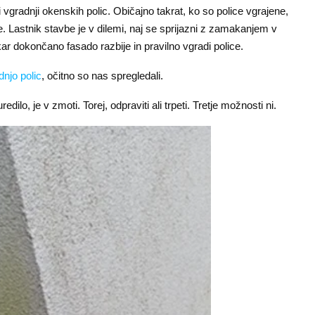
vgradnji okenskih polic. Običajno takrat, ko so police vgrajene,
e. Lastnik stavbe je v dilemi, naj se sprijazni z zamakanjem v
kar dokončano fasado razbije in pravilno vgradi police.
dnjo polic
, očitno so nas spregledali.
ilo, je v zmoti. Torej, odpraviti ali trpeti. Tretje možnosti ni.