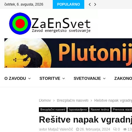
četrtek, 6. avgusta, 2026
POPULARNO
O ZAVODU
STORITVE
SVETOVANJE
ZAKONO
Domov
Brezplačni nasveti
Rešitve napak vgradnj
Brezplačni nasveti
Izpostavljeno
Nasvet tedna
Prenova stav
Rešitve napak vgradnj
avtor
Matjaž Valenčič
26. februarja, 2024
0
13