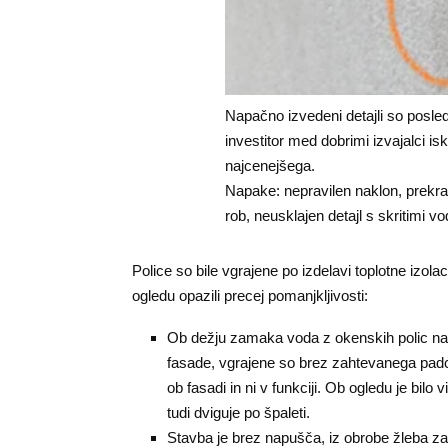
Napačno izvedeni detajli so posled
investitor med dobrimi izvajalci i
najcenejšega.
Napake: nepravilen naklon, prekra
rob, neusklajen detajl s skritimi vo
Police so bile vgrajene po izdelavi toplotne izol
ogledu opazili precej pomanjkljivosti:
Ob dežju zamaka voda z okenskih polic na
fasade, vgrajene so brez zahtevanega padc
ob fasadi in ni v funkciji. Ob ogledu je bil
tudi dviguje po špaleti.
Stavba je brez napušča, iz obrobe žleba z