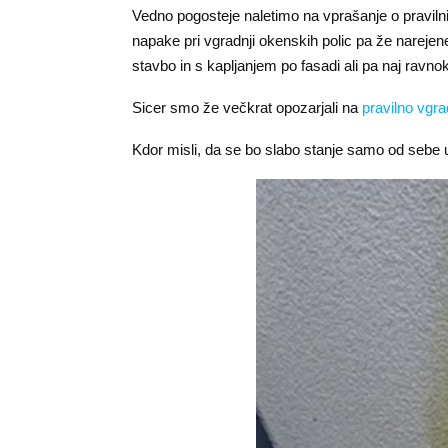
Vedno pogosteje naletimo na vprašanje o pravilni 
napake pri vgradnji okenskih polic pa že narejen
stavbo in s kapljanjem po fasadi ali pa naj ravno
Sicer smo že večkrat opozarjali na
pravilno vgra
Kdor misli, da se bo slabo stanje samo od sebe ured