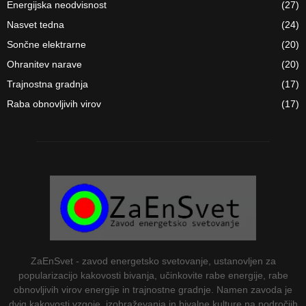
Energijska neodvisnost
(27)
Nasvet tedna
(24)
Sončne elektrarne
(20)
Ohranitev narave
(20)
Trajnostna gradnja
(17)
Raba obnovljivih virov
(17)
ZaEnSvet - zavod energetsko svetovanje, ustanovljen za
popularizacijo kakovosti bivanja, učinkovite rabe energije, rabe
obnovljivih virov energije in trajnostne gradnje. Namen zavoda je
dvig kakovosti vzgoje, izobraževanja in bivalne kulture na področjih