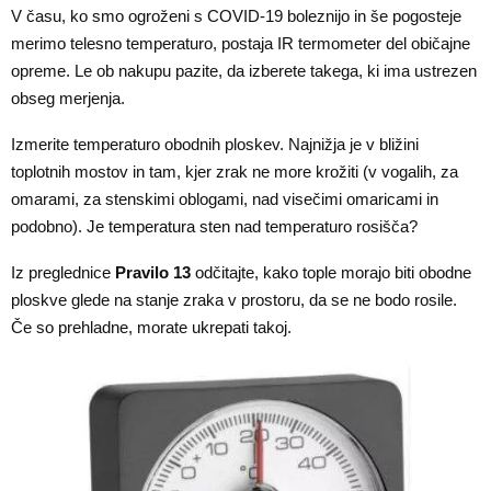
V času, ko smo ogroženi s COVID-19 boleznijo in še pogosteje
merimo telesno temperaturo, postaja IR termometer del običajne
opreme. Le ob nakupu pazite, da izberete takega, ki ima ustrezen
obseg merjenja.
Izmerite temperaturo obodnih ploskev. Najnižja je v bližini
toplotnih mostov in tam, kjer zrak ne more krožiti (v vogalih, za
omarami, za stenskimi oblogami, nad visečimi omaricami in
podobno). Je temperatura sten nad temperaturo rosišča?
Iz preglednice
Pravilo 13
odčitajte, kako tople morajo biti obodne
ploskve glede na stanje zraka v prostoru, da se ne bodo rosile.
Če so prehladne, morate ukrepati takoj.