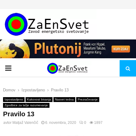
PRIMARY
MENU
Domov
Izpostavljeno
Pravilo 13
Izpostavljeno
Kakovost bivanja
Nasvet tedna
Prezračevanje
Zgodbice za lažje razumevanje
Pravilo 13
avtor
Matjaž Valenčič
6. novembra, 2020
0
1897