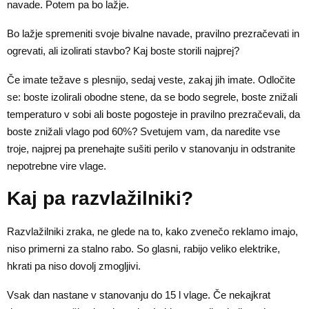
navade. Potem pa bo lažje.
Bo lažje spremeniti svoje bivalne navade, pravilno prezračevati in
ogrevati, ali izolirati stavbo? Kaj boste storili najprej?
Če imate težave s plesnijo, sedaj veste, zakaj jih imate. Odločite
se: boste izolirali obodne stene, da se bodo segrele, boste znižali
temperaturo v sobi ali boste pogosteje in pravilno prezračevali, da
boste znižali vlago pod 60%? Svetujem vam, da naredite vse
troje, najprej pa prenehajte sušiti perilo v stanovanju in odstranite
nepotrebne vire vlage.
Kaj pa razvlažilniki?
Razvlažilniki zraka, ne glede na to, kako zvenečo reklamo imajo,
niso primerni za stalno rabo. So glasni, rabijo veliko elektrike,
hkrati pa niso dovolj zmogljivi.
Vsak dan nastane v stanovanju do 15 l vlage. Če nekajkrat