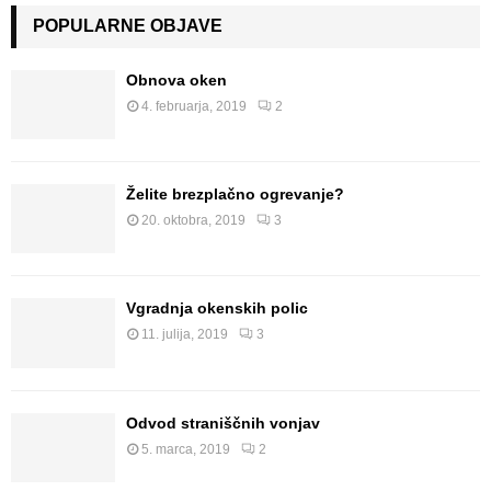
POPULARNE OBJAVE
Obnova oken
4. februarja, 2019
2
Želite brezplačno ogrevanje?
20. oktobra, 2019
3
Vgradnja okenskih polic
11. julija, 2019
3
Odvod straniščnih vonjav
5. marca, 2019
2