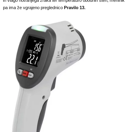
in vlago notranjega zraka ter temperaturo obodnih sten, merilnik
pa ima že vgrajeno preglednico
Pravilo 13.