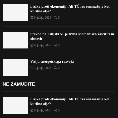
Fizika proti ekonomiji: Ali TČ res onesnažuje kot
kurilno olje?
6. julija, 2026
0
Stavbo na Litijski 51 je treba spomeniško zaščititi in
obnoviti
6. julija, 2026
0
Vizija energetskega razvoja
3. julija, 2026
0
NE ZAMUDITE
Fizika proti ekonomiji: Ali TČ res onesnažuje kot
kurilno olje?
6. julija, 2026
0