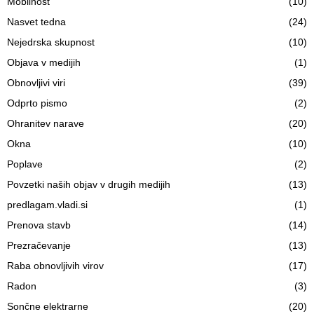
Mobilnost
(10)
Nasvet tedna
(24)
Nejedrska skupnost
(10)
Objava v medijih
(1)
Obnovljivi viri
(39)
Odprto pismo
(2)
Ohranitev narave
(20)
Okna
(10)
Poplave
(2)
Povzetki naših objav v drugih medijih
(13)
predlagam.vladi.si
(1)
Prenova stavb
(14)
Prezračevanje
(13)
Raba obnovljivih virov
(17)
Radon
(3)
Sončne elektrarne
(20)