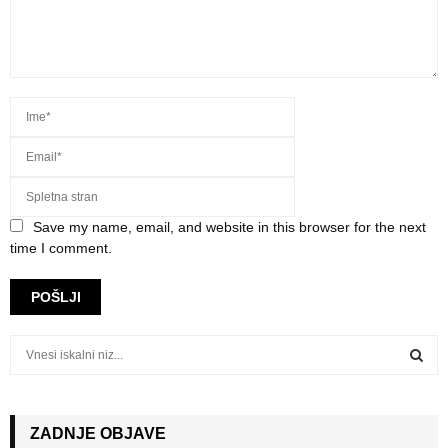
Save my name, email, and website in this browser for the next
time I comment.
S
e
a
S
r
c
ZADNJE OBJAVE
E