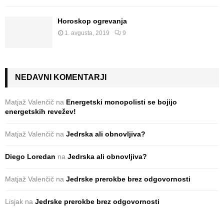
Horoskop ogrevanja
1. avgusta, 2019
9
NEDAVNI KOMENTARJI
Matjaž Valenčič
na
Energetski monopolisti se bojijo
energetskih revežev!
Matjaž Valenčič
na
Jedrska ali obnovljiva?
Diego Loredan
na
Jedrska ali obnovljiva?
Matjaž Valenčič
na
Jedrske prerokbe brez odgovornosti
Lisjak
na
Jedrske prerokbe brez odgovornosti