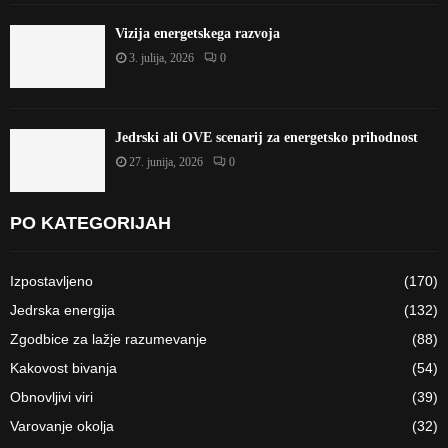
Vizija energetskega razvoja
3. julija, 2026
0
Jedrski ali OVE scenarij za energetsko prihodnost
27. junija, 2026
0
PO KATEGORIJAH
Izpostavljeno
(170)
Jedrska energija
(132)
Zgodbice za lažje razumevanje
(88)
Kakovost bivanja
(54)
Obnovljivi viri
(39)
Varovanje okolja
(32)