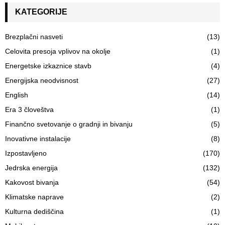
KATEGORIJE
Brezplačni nasveti
(13)
Celovita presoja vplivov na okolje
(1)
Energetske izkaznice stavb
(4)
Energijska neodvisnost
(27)
English
(14)
Era 3 človeštva
(1)
Finančno svetovanje o gradnji in bivanju
(5)
Inovativne instalacije
(8)
Izpostavljeno
(170)
Jedrska energija
(132)
Kakovost bivanja
(54)
Klimatske naprave
(2)
Kulturna dediščina
(1)