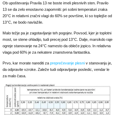
Ob upoštevanju Pravila 13 ne boste imeli plesnivih sten. Pravilo
13 se da zelo enostavno zapomniti: pri sobni temperaturi zraka
20°C in relativni zračni vlagi do 60% se površine, ki so toplejše od
13°C, ne bodo navlažile.
Malo težje pa je zagotavljanje teh pogojev. Povsod, kjer je toplotni
most, se stene ohladijo, tudi precej pod 13°C. Dalje, marsikdo raje
ogreje stanovanje na 24°C namesto da obleče jopico. In relativna
vlaga pod 60% je za nekatere znanstvena fantastika.
Prvo, kar morate narediti za
preprečevanje plesni
v stanovanju je,
da odpravite vzroke. Zaleže tudi odpravljanje posledic, vendar le
za malo časa.