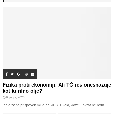
h
f
A
o
r
R
:
C
H
Fizika proti ekonomiji: Ali TČ res onesnažuje
kot kurilno olje?
6. julija, 2026
Idejo za ta prispevek mi je dal JPD. Hvala, Jože. Tokrat ne bom...