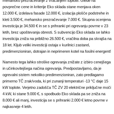
mehansko prezračevanje z vračanjem toplote. Glede na
povprečne cene in kriterije Eko sklada stane menjava oken
12.000 €, izdelava fasade 12.000 €, izolacija plošče podstrehe in
kleti 3.500 €, mehansko prezračevanje 7.000 €. Skupna ocenjena
investicija je 34.500 € in se s prihranki pri ogrevanju povrne v 23
letih, brez upoštevanja obresti. S subvencijo Eko sklada se lahko
investicija zniža na približno 26.500 €, vračilna doba pa skrajša na
18 let. Kljub veliki investiciji ostaja v kurilnici zastarel,
predimenzioniran, dotrajan in neprimeren kotel na fosilni energent!
Namesto tega lahko stroške ogrevanja znižate z izbiro cenejšega
in učinkovitejšega načina ogrevanja. Predpostavljamo, da je
ogrevalni sistem nekoliko predimenzioniran, zato predlagamo
primerno TČ zrak/voda, ki pri zunanji temperaturi -13 °C daje 15
kW toplote. Verjetno zadošča TČ ZV 20 električne priključne moči
4 kW, ki stane 9.000 €, s spodbudo Eko sklada pa se zniža na
8.000 € ali manj, investicija se s prihranki 2.000 € letno povrne v
najkasneje 4 letih.