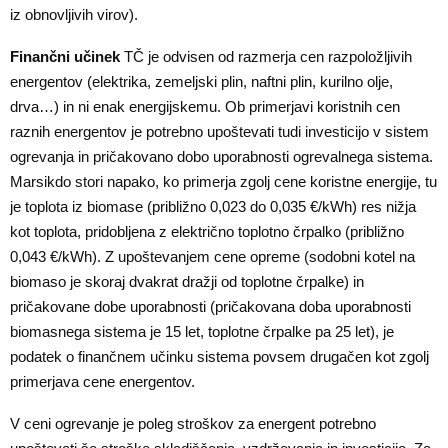
iz obnovljivih virov).
Finančni učinek
TČ je odvisen od razmerja cen razpoložljivih
energentov (elektrika, zemeljski plin, naftni plin, kurilno olje,
drva…) in ni enak energijskemu. Ob primerjavi koristnih cen
raznih energentov je potrebno upoštevati tudi investicijo v sistem
ogrevanja in pričakovano dobo uporabnosti ogrevalnega sistema.
Marsikdo stori napako, ko primerja zgolj cene koristne energije, tu
je toplota iz biomase (približno 0,023 do 0,035 €/kWh) res nižja
kot toplota, pridobljena z električno toplotno črpalko (približno
0,043 €/kWh). Z upoštevanjem cene opreme (sodobni kotel na
biomaso je skoraj dvakrat dražji od toplotne črpalke) in
pričakovane dobe uporabnosti (pričakovana doba uporabnosti
biomasnega sistema je 15 let, toplotne črpalke pa 25 let), je
podatek o finančnem učinku sistema povsem drugačen kot zgolj
primerjava cene energentov.
V ceni ogrevanje je poleg stroškov za energent potrebno