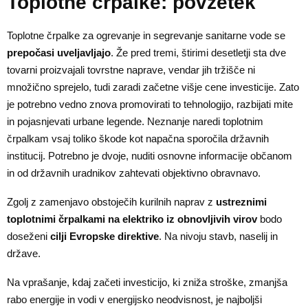
Toplotne črpalke: povzetek
Toplotne črpalke za ogrevanje in segrevanje sanitarne vode se
prepočasi uveljavljajo
. Že pred tremi, štirimi desetletji sta dve
tovarni proizvajali tovrstne naprave, vendar jih tržišče ni
množično sprejelo, tudi zaradi začetne višje cene investicije. Zato
je potrebno vedno znova promovirati to tehnologijo, razbijati mite
in pojasnjevati urbane legende. Neznanje naredi toplotnim
črpalkam vsaj toliko škode kot napačna sporočila državnih
institucij. Potrebno je dvoje, nuditi osnovne informacije občanom
in od državnih uradnikov zahtevati objektivno obravnavo.
Zgolj z zamenjavo obstoječih kurilnih naprav z
ustreznimi
toplotnimi črpalkami na elektriko iz obnovljivih virov
bodo
doseženi
cilji Evropske direktive
. Na nivoju stavb, naselij in
države.
Na vprašanje, kdaj začeti investicijo, ki zniža stroške, zmanjša
rabo energije in vodi v energijsko neodvisnost, je najboljši