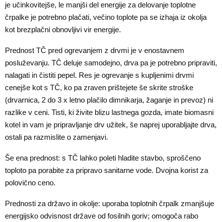
je učinkovitejše, le manjši del energije za delovanje toplotne
črpalke je potrebno plačati, večino toplote pa se izhaja iz okolja
kot brezplačni obnovljivi vir energije.
Prednost TČ pred ogrevanjem z drvmi je v enostavnem
posluževanju. TČ deluje samodejno, drva pa je potrebno pripraviti,
nalagati in čistiti pepel. Res je ogrevanje s kupljenimi drvmi
cenejše kot s TČ, ko pa zraven prištejete še skrite stroške
(drvarnica, 2 do 3 x letno plačilo dimnikarja, žaganje in prevoz) ni
razlike v ceni. Tisti, ki živite blizu lastnega gozda, imate biomasni
kotel in vam je pripravljanje drv užitek, še naprej uporabljajte drva,
ostali pa razmislite o zamenjavi.
Še ena prednost: s TČ lahko poleti hladite stavbo, sproščeno
toploto pa porabite za pripravo sanitarne vode. Dvojna korist za
polovično ceno.
Prednosti za državo in okolje: uporaba toplotnih črpalk zmanjšuje
energijsko odvisnost države od fosilnih goriv; omogoča rabo