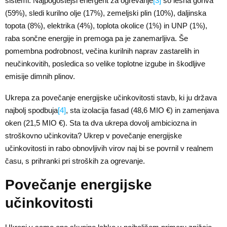
sistemi. Najpogostejši energent za ogrevanje
[3]
so lesna goriva
(59%), sledi kurilno olje (17%), zemeljski plin (10%), daljinska
topota (8%), elektrika (4%), toplota okolice (1%) in UNP (1%),
raba sončne energije in premoga pa je zanemarljiva. Še
pomembna podrobnost, večina kurilnih naprav zastarelih in
neučinkovitih, posledica so velike toplotne izgube in škodljive
emisije dimnih plinov.
Ukrepa za povečanje energijske učinkovitosti stavb, ki ju država
najbolj spodbuja
[4]
, sta izolacija fasad (48,6 MIO €) in zamenjava
oken (21,5 MIO €). Sta ta dva ukrepa dovolj ambiciozna in
stroškovno učinkovita? Ukrep v povečanje energijske
učinkovitosti in rabo obnovljivih virov naj bi se povrnil v realnem
času, s prihranki pri stroških za ogrevanje.
Povečanje energijske
učinkovitosti