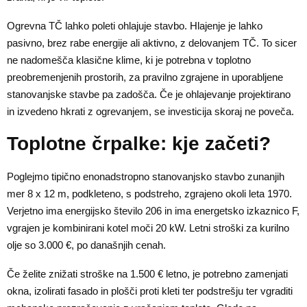
Ogrevna TČ lahko poleti ohlajuje stavbo. Hlajenje je lahko
pasivno, brez rabe energije ali aktivno, z delovanjem TČ. To sicer
ne nadomešča klasične klime, ki je potrebna v toplotno
preobremenjenih prostorih, za pravilno zgrajene in uporabljene
stanovanjske stavbe pa zadošča. Če je ohlajevanje projektirano
in izvedeno hkrati z ogrevanjem, se investicija skoraj ne poveča.
Toplotne črpalke: kje začeti?
Poglejmo tipično enonadstropno stanovanjsko stavbo zunanjih
mer 8 x 12 m, podkleteno, s podstreho, zgrajeno okoli leta 1970.
Verjetno ima energijsko število 206 in ima energetsko izkaznico F,
vgrajen je kombinirani kotel moči 20 kW. Letni stroški za kurilno
olje so 3.000 €, po današnjih cenah.
Če želite znižati stroške na 1.500 € letno, je potrebno zamenjati
okna, izolirati fasado in plošči proti kleti ter podstrešju ter vgraditi