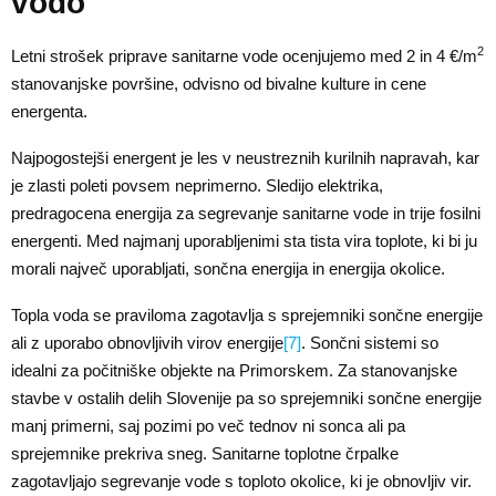
vodo
2
Letni strošek priprave sanitarne vode ocenjujemo med 2 in 4 €/m
stanovanjske površine, odvisno od bivalne kulture in cene
energenta.
Najpogostejši energent je les v neustreznih kurilnih napravah, kar
je zlasti poleti povsem neprimerno. Sledijo elektrika,
predragocena energija za segrevanje sanitarne vode in trije fosilni
energenti. Med najmanj uporabljenimi sta tista vira toplote, ki bi ju
morali največ uporabljati, sončna energija in energija okolice.
Topla voda se praviloma zagotavlja s sprejemniki sončne energije
ali z uporabo obnovljivih virov energije
[7]
. Sončni sistemi so
idealni za počitniške objekte na Primorskem. Za stanovanjske
stavbe v ostalih delih Slovenije pa so sprejemniki sončne energije
manj primerni, saj pozimi po več tednov ni sonca ali pa
sprejemnike prekriva sneg. Sanitarne toplotne črpalke
zagotavljajo segrevanje vode s toploto okolice, ki je obnovljiv vir.