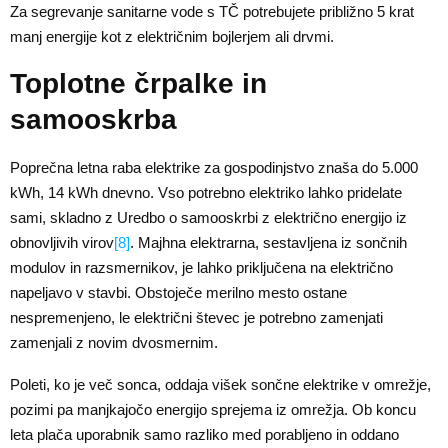
Za segrevanje sanitarne vode s TČ potrebujete približno 5 krat
manj energije kot z električnim bojlerjem ali drvmi.
Toplotne črpalke in
samooskrba
Poprečna letna raba elektrike za gospodinjstvo znaša do 5.000
kWh, 14 kWh dnevno. Vso potrebno elektriko lahko pridelate
sami, skladno z Uredbo o samooskrbi z električno energijo iz
obnovljivih virov
[8]
. Majhna elektrarna, sestavljena iz sončnih
modulov in razsmernikov, je lahko priključena na električno
napeljavo v stavbi. Obstoječe merilno mesto ostane
nespremenjeno, le električni števec je potrebno zamenjati
zamenjali z novim dvosmernim.
Poleti, ko je več sonca, oddaja višek sončne elektrike v omrežje,
pozimi pa manjkajočo energijo sprejema iz omrežja. Ob koncu
leta plača uporabnik samo razliko med porabljeno in oddano