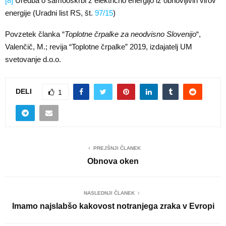
[8]
Uredba o samooskrbi z električno energijo iz obnovljivih virov
energije (Uradni list RS, št.
97/15
)
Povzetek članka “
Toplotne črpalke za neodvisno Slovenijo
“,
Valenčič, M.; revija “Toplotne črpalke” 2019, izdajatelj UM
svetovanje d.o.o.
DELI
1
PREJŠNJI ČLANEK
Obnova oken
NASLEDNJI ČLANEK
Imamo najslabšo kakovost notranjega zraka v Evropi