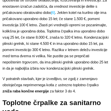
upoštevati še stroške skladiščenja, vzdrževanja in investicijo. Za
enostaven izračun zadošča, da vrednost investicije delite s
pričakovano obratovalno dobo
[6]
. Jeklen kotel na kurilno olje ima
pričakovano uporabno dobo 15 let; če stane 1.500 €, pomeni
investicija 100 € letno. Zlasti pri vrednejši opremi se pozanimajte,
kolikšna je uporabna doba. Toplotna črpalka ima uporabno dobo
vsaj 25 let, če stane 8.000 €, znaša to 320 € letno. Kondenzacijski
plinski grelnik, ki stane 4.500 € in ima uporabno dobo 15 let, pa
pomeni investicijo 300 € letno. Razlika v letnem deležu investicije
med tema dvema ni velika. Ne pustite pa se prepričati
nepoštenim trgovcem, da ima plinski grelnik uporabno dobo 25 let
in da je najboljša izbira nov kondenzacijski plinski grelnik.
V potratnih stavbah, kjer je izvedljivo, se zgolj z zamenjavo
obstoječega neprimernega kotla z ustrezno toplotno črpalko
zniža raba končne energije
za faktor 3 do 4.
Toplotne črpalke za sanitarno