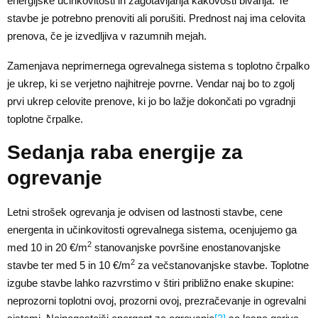
energijske učinkovitosti in zagotavljanja kakovosti bivanja. Te
stavbe je potrebno prenoviti ali porušiti. Prednost naj ima celovita
prenova, če je izvedljiva v razumnih mejah.
Zamenjava neprimernega ogrevalnega sistema s toplotno črpalko
je ukrep, ki se verjetno najhitreje povrne. Vendar naj bo to zgolj
prvi ukrep celovite prenove, ki jo bo lažje dokončati po vgradnji
toplotne črpalke.
Sedanja raba energije za
ogrevanje
Letni strošek ogrevanja je odvisen od lastnosti stavbe, cene
energenta in učinkovitosti ogrevalnega sistema, ocenjujemo ga
2
med 10 in 20 €/m
stanovanjske površine enostanovanjske
2
stavbe ter med 5 in 10 €/m
za večstanovanjske stavbe. Toplotne
izgube stavbe lahko razvrstimo v štiri približno enake skupine:
neprozorni toplotni ovoj, prozorni ovoj, prezračevanje in ogrevalni