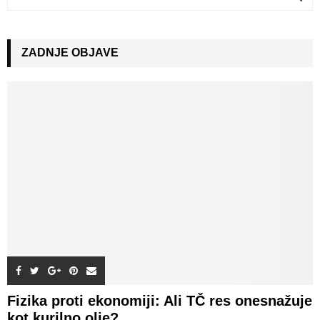
e
a
S
r
c
ZADNJE OBJAVE
E
h
f
A
o
r
R
:
C
H
Fizika proti ekonomiji: Ali TČ res onesnažuje
kot kurilno olje?