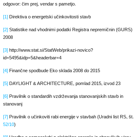
odgovor: čim prej, vendar s pametjo.
[1]
Direktiva o energetski učinkovitosti stavb
[2]
Statistike nad vhodnimi podatki Registra nepremičnin (GURS)
2008
[3]
http://www.stat.si/StatWeb/prikazi-novico?
id=5495&idp=5&headerbar=4
[4]
Finančne spodbude Eko sklada 2008 do 2015
[5]
DAYLIGHT & ARCHITECTURE, pomlad 2015, izvod 23
[6]
Pravilnik o standardih vzdrževanja stanovanjskih stavb in
stanovanj
[7]
Pravilnik o učinkoviti rabi energije v stavbah (Uradni list RS, št.
52/10
)