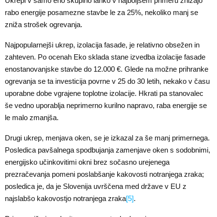
Ukrepi v samo eno skupino lahko v najboljšem primeru znižajo
rabo energije posamezne stavbe le za 25%, nekoliko manj se
zniža strošek ogrevanja.
Najpopularnejši ukrep, izolacija fasade, je relativno obsežen in
zahteven. Po ocenah Eko sklada stane izvedba izolacije fasade
enostanovanjske stavbe do 12.000 €. Glede na možne prihranke
ogrevanja se ta investicija povrne v 25 do 30 letih, nekako v času
uporabne dobe vgrajene toplotne izolacije. Hkrati pa stanovalec
še vedno uporablja neprimerno kurilno napravo, raba energije se
le malo zmanjša.
Drugi ukrep, menjava oken, se je izkazal za še manj primernega.
Posledica pavšalnega spodbujanja zamenjave oken s sodobnimi,
energijsko učinkovitimi okni brez sočasno urejenega
prezračevanja pomeni poslabšanje kakovosti notranjega zraka;
posledica je, da je Slovenija uvrščena med države v EU z
najslabšo kakovostjo notranjega zraka
[5]
.