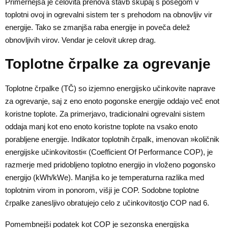
Primernejša je celovita prenova stavb skupaj s posegom v
toplotni ovoj in ogrevalni sistem ter s prehodom na obnovljiv vir
energije. Tako se zmanjša raba energije in poveča delež
obnovljivih virov. Vendar je celovit ukrep drag.
Toplotne črpalke za ogrevanje
Toplotne črpalke (TČ) so izjemno energijsko učinkovite naprave
za ogrevanje, saj z eno enoto pogonske energije oddajo več enot
koristne toplote. Za primerjavo, tradicionalni ogrevalni sistem
oddaja manj kot eno enoto koristne toplote na vsako enoto
porabljene energije. Indikator toplotnih črpalk, imenovan »količnik
energijske učinkovitosti« (Coefficient Of Performance COP), je
razmerje med pridobljeno toplotno energijo in vloženo pogonsko
energijo (kWh/kWe). Manjša ko je temperaturna razlika med
toplotnim virom in ponorom, višji je COP. Sodobne toplotne
črpalke zanesljivo obratujejo celo z učinkovitostjo COP nad 6.
Pomembnejši podatek kot COP je sezonska energijska