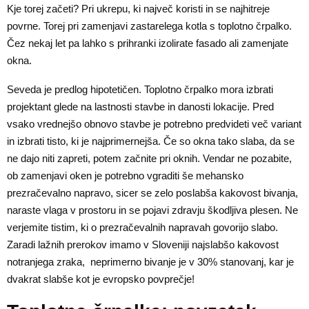
Kje torej začeti? Pri ukrepu, ki največ koristi in se najhitreje
povrne. Torej pri zamenjavi zastarelega kotla s toplotno črpalko.
Čez nekaj let pa lahko s prihranki izolirate fasado ali zamenjate
okna.
Seveda je predlog hipotetičen. Toplotno črpalko mora izbrati
projektant glede na lastnosti stavbe in danosti lokacije. Pred
vsako vrednejšo obnovo stavbe je potrebno predvideti več variant
in izbrati tisto, ki je najprimernejša. Če so okna tako slaba, da se
ne dajo niti zapreti, potem začnite pri oknih. Vendar ne pozabite,
ob zamenjavi oken je potrebno vgraditi še mehansko
prezračevalno napravo, sicer se zelo poslabša kakovost bivanja,
naraste vlaga v prostoru in se pojavi zdravju škodljiva plesen. Ne
verjemite tistim, ki o prezračevalnih napravah govorijo slabo.
Zaradi lažnih prerokov imamo v Sloveniji najslabšo kakovost
notranjega zraka, neprimerno bivanje je v 30% stanovanj, kar je
dvakrat slabše kot je evropsko povprečje!