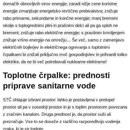
domačih obnovljivih virov energije; zaradi nižje cene koristne
energije zmanjšuje energetsko revščino prebivalstva; znižuje
rabo primarne, sekundarne in končne energije; manj bremeni
okolje s toplogrednimi plini in prašnimi delci ali pa ga sploh ne
bremeni; znižuje rabo električne energije; s pravilnim krmiljenjem
znižuje vršno energijo na omrežju… Še več, samo z zamenjavo
električnih bojlerjev in električnega ogrevanja s toplotnimi
črpalkami bi znižali priključno moč gospodinjstev in prihranili toliko
elektrike, da ne bi več potrebovali nuklearne elektrarne!
Toplotne črpalke: prednosti
priprave sanitarne vode
STČ ohlajuje izbrani prostor: lahko je postavljena v pretopel
prostor ali pa v sosednji prostor in je s toplim prostorom povezana
z zračnim kanalom. Druga prednost je, da prostor suši ali
prezračuje. Vse to se doseže z različno razporeditvijo vodenja
zraka, ki je vir toplote.