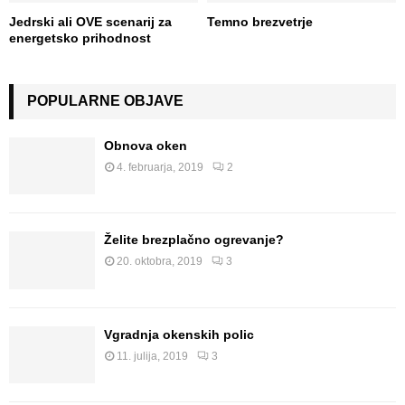
Jedrski ali OVE scenarij za
Temno brezvetrje
energetsko prihodnost
POPULARNE OBJAVE
Obnova oken
4. februarja, 2019
2
Želite brezplačno ogrevanje?
20. oktobra, 2019
3
Vgradnja okenskih polic
11. julija, 2019
3