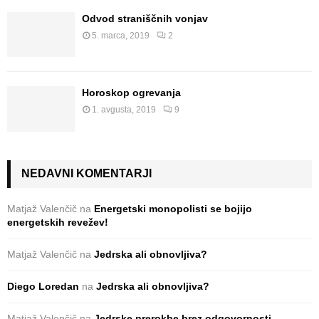
Odvod straniščnih vonjav
5. marca, 2019
2
Horoskop ogrevanja
1. avgusta, 2019
9
NEDAVNI KOMENTARJI
Matjaž Valenčič
na
Energetski monopolisti se bojijo
energetskih revežev!
Matjaž Valenčič
na
Jedrska ali obnovljiva?
Diego Loredan
na
Jedrska ali obnovljiva?
Matjaž Valenčič
na
Jedrske prerokbe brez odgovornosti