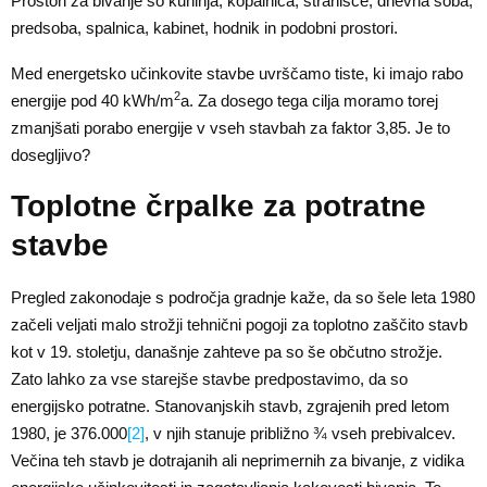
Prostori za bivanje so kuhinja, kopalnica, stranišče, dnevna soba,
predsoba, spalnica, kabinet, hodnik in podobni prostori.
Med energetsko učinkovite stavbe uvrščamo tiste, ki imajo rabo
2
energije pod 40 kWh/m
a. Za dosego tega cilja moramo torej
zmanjšati porabo energije v vseh stavbah za faktor 3,85. Je to
dosegljivo?
Toplotne črpalke za potratne
stavbe
Pregled zakonodaje s področja gradnje kaže, da so šele leta 1980
začeli veljati malo strožji tehnični pogoji za toplotno zaščito stavb
kot v 19. stoletju, današnje zahteve pa so še občutno strožje.
Zato lahko za vse starejše stavbe predpostavimo, da so
energijsko potratne. Stanovanjskih stavb, zgrajenih pred letom
1980, je 376.000
[2]
, v njih stanuje približno ¾ vseh prebivalcev.
Večina teh stavb je dotrajanih ali neprimernih za bivanje, z vidika