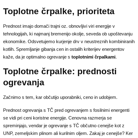
Toplotne črpalke, prioriteta
Prednost imajo domači trajni oz. obnovljivi viri energije v
tehnologijah, ki najmanj bremenijo okolje, seveda ob upoštevanju
ekonomike. Odsvetujemo kurjenje drv v neustreznih kombiniranih
kotlih. Spremljanje gibanja cen in ostalih kriterijev energentov
kaže, da je optimalno ogrevanje s
toplotnimi črpalkami
.
Toplotne črpalke: prednosti
ogrevanja
Začnimo s tem, kar občutijo uporabniki, ceno in udobjem.
Prednost ogrevanja s TČ pred ogrevanjem s fosilnimi energenti
se vidi pri ceni koristne energije. Cenovna razmerja se
spreminjajo, vendar je ogrevanje s TČ občutno cenejše kot z
UNP, zemeljskim plinom ali kurilnim oljem. Zakaj je cenejše? Ker