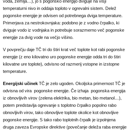
voda, zemlja…), jo s pogonsko energijo dviguje na višji
temperaturni nivo in oddaja toploto v ogrevalni sistem. Delež
pogonske energije je odvisen od potrebnega dviga temperature.
Primerjava za nestrokovnjaka: podobno je z vodno črpalko, ki
dviguje vodo iz vodnjaka in potrebuje sorazmerno več pogonske
energije za dvig vode na večjo višino.
V povprečju daje TČ tri do štiri krat več toplote kot rabi pogonske
energije (z eno kilovatno uro pogonske energije odda tri do štiri
kilovatne ure toplote), odvisno od razmerij vstopne in izstopne
temperature.
Energijski učinek
TČ je zelo ugoden. Okoljska primernost TČ je
odvisna od vira pogonske energije. Če izhaja pogonska energija
iz obnovljivih virov (zelena elektrika, bio metan, bio metanol…),
potem predstavlja ogrevanje s toplotno črpalko popolno rabo
obnovljivih virov, tako obnovljive toplote okolice kot obnovljive
pogonske energije. S tako rabo toplotnih črpalk je izpolnjena
druga zaveza Evropske direktive (povečanje deleža raba energije