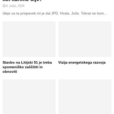
6. julija, 2026
Idejo za ta prispevek mi je dal JPD. Hvala, Jože. Tokrat ne bom...
Stavbo na Litijski 51 je treba
Vizija energetskega razvoja
spomeniško zaščititi in
obnoviti