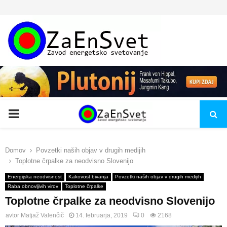
PRIMARY
MENU
Domov
Povzetki naših objav v drugih medijih
Toplotne črpalke za neodvisno Slovenijo
Energijska neodvisnost
Kakovost bivanja
Povzetki naših objav v drugih medijih
Raba obnovljivih virov
Toplotne črpalke
Toplotne črpalke za neodvisno Slovenijo
avtor
Matjaž Valenčič
14. februarja, 2019
0
2168