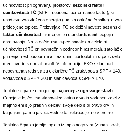
učinkovitost pri ogrevanju prostorov,
sezonski faktor
učinkovitosti TČ
(SPF – seasonal performance factor), ki
upošteva vso vloženo energijo (tudi za obtočne črpalke) in vso
pridobljeno toploto. Proizvajalci TČ so dolžni navesti
sezonski
faktor učinkovitosti
, izmerjen pri standardiziranih pogojih
obratovanja. Na ta način ima kupec podatek o celoletni
učinkovitosti TČ pri povprečnih podnebnih razmerah, zato lažje
primerja med podobnimi ali različnimi tipi toplotnih črpalk, celo
med inverterskimi ali on/off. V informacijo, EKO sklad nudi
nepovratna sredstva za električne TČ zrak/voda s SPF > 140,
voda/voda s SPF > 200 in slanica/voda s SPF > 170.
Toplotne črpalke omogočajo
najcenejše ogrevanje stavb
.
Ceneje je le, če ima stanovalec lastna drva in sodoben kotel z
majhno emisijo prašnih delcev, svoje delo s pripravo drv in
kurjenjem pa mu je v razvedrilo ter rekreacijo, ne v breme.
Toplotna črpalka jemlje toploto iz toplotnega vira (zunanji zrak,