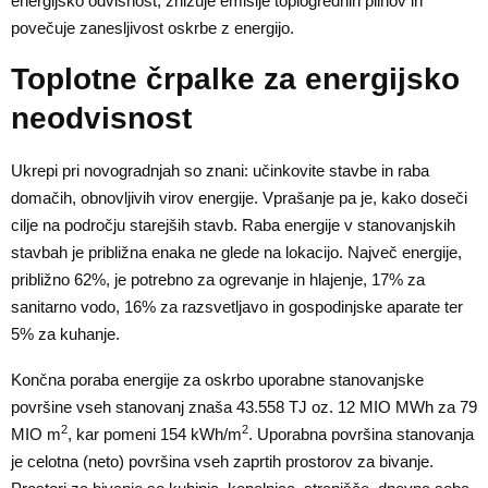
energijsko odvisnost, znižuje emisije toplogrednih plinov in
povečuje zanesljivost oskrbe z energijo.
Toplotne črpalke za energijsko
neodvisnost
Ukrepi pri novogradnjah so znani: učinkovite stavbe in raba
domačih, obnovljivih virov energije. Vprašanje pa je, kako doseči
cilje na področju starejših stavb. Raba energije v stanovanjskih
stavbah je približna enaka ne glede na lokacijo. Največ energije,
približno 62%, je potrebno za ogrevanje in hlajenje, 17% za
sanitarno vodo, 16% za razsvetljavo in gospodinjske aparate ter
5% za kuhanje.
Končna poraba energije za oskrbo uporabne stanovanjske
površine vseh stanovanj znaša 43.558 TJ oz. 12 MIO MWh za 79
2
2
MIO m
, kar pomeni 154 kWh/m
. Uporabna površina stanovanja
je celotna (neto) površina vseh zaprtih prostorov za bivanje.