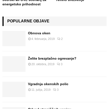
energetsko prihodnost
POPULARNE OBJAVE
Obnova oken
4. februarja, 2019
2
Želite brezplačno ogrevanje?
20. oktobra, 2019
3
Vgradnja okenskih polic
11. julija, 2019
3