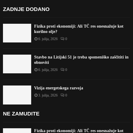
ZADNJE DODANO
Fizika proti ekonomiji: Ali TČ res onesnažuje kot
kurilno olje?
6. julija, 2026
0
Stavbo na Litijski 51 je treba spomeniško zaščititi in
obnoviti
6. julija, 2026
0
Vizija energetskega razvoja
3. julija, 2026
0
NE ZAMUDITE
Fizika proti ekonomiji: Ali TČ res onesnažuje kot