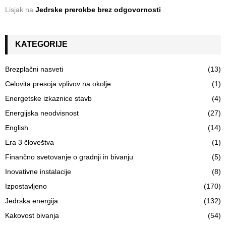
Lisjak
na
Jedrske prerokbe brez odgovornosti
KATEGORIJE
Brezplačni nasveti
(13)
Celovita presoja vplivov na okolje
(1)
Energetske izkaznice stavb
(4)
Energijska neodvisnost
(27)
English
(14)
Era 3 človeštva
(1)
Finančno svetovanje o gradnji in bivanju
(5)
Inovativne instalacije
(8)
Izpostavljeno
(170)
Jedrska energija
(132)
Kakovost bivanja
(54)