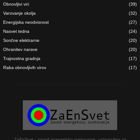
Obnovljivi viri
(39)
Varovanje okolja
(32)
Energijska neodvisnost
(27)
Nasvet tedna
(24)
Sončne elektrarne
(20)
Ohranitev narave
(20)
Trajnostna gradnja
(17)
Raba obnovljivih virov
(17)
ZaEnSvet - zavod energetsko svetovanje, ustanovljen za