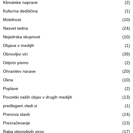
Klimatske naprave
(2)
Kulturna dediščina
(1)
Mobilnost
(10)
Nasvet tedna
(24)
Nejedrska skupnost
(10)
Objava v medijih
(1)
Obnovljivi viri
(39)
Odprto pismo
(2)
Ohranitev narave
(20)
Okna
(10)
Poplave
(2)
Povzetki naših objav v drugih medijih
(13)
predlagam.vladi.si
(1)
Prenova stavb
(14)
Prezračevanje
(13)
Raba obnovljivih virov
(17)