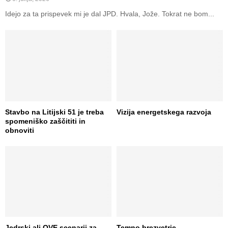
Idejo za ta prispevek mi je dal JPD. Hvala, Jože. Tokrat ne bom...
Stavbo na Litijski 51 je treba
Vizija energetskega razvoja
spomeniško zaščititi in
obnoviti
Jedrski ali OVE scenarij za
Temno brezvetrje