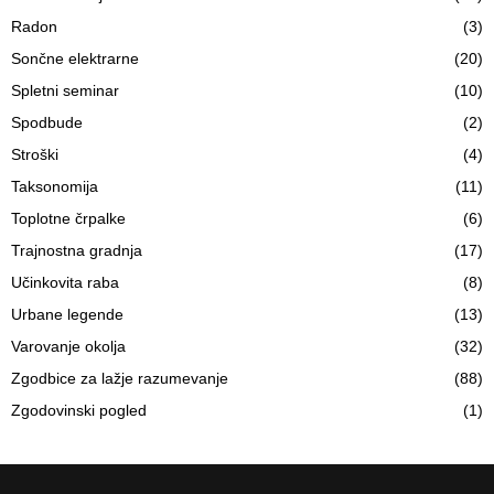
Radon
(3)
Sončne elektrarne
(20)
Spletni seminar
(10)
Spodbude
(2)
Stroški
(4)
Taksonomija
(11)
Toplotne črpalke
(6)
Trajnostna gradnja
(17)
Učinkovita raba
(8)
Urbane legende
(13)
Varovanje okolja
(32)
Zgodbice za lažje razumevanje
(88)
Zgodovinski pogled
(1)