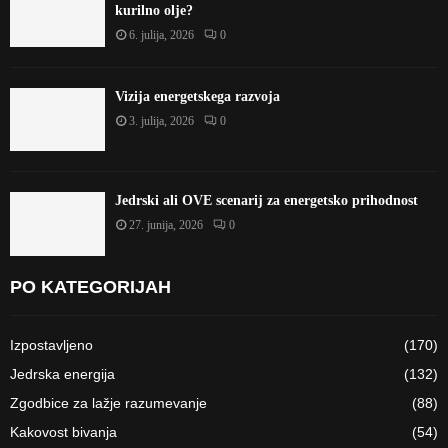
kurilno olje?
6. julija, 2026
0
Vizija energetskega razvoja
3. julija, 2026
0
Jedrski ali OVE scenarij za energetsko prihodnost
27. junija, 2026
0
PO KATEGORIJAH
Izpostavljeno
(170)
Jedrska energija
(132)
Zgodbice za lažje razumevanje
(88)
Kakovost bivanja
(54)