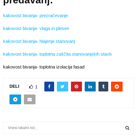
predavanj:
kakovost bivanja- prezračevanje
kakovost bivanja-
vlaga in plesen
kakovost bivanja- hlajenje stanovanj
kakovost bivanja- toplotna zaščita stanovanjskih stavb
kakovost bivanja- toplotna izolacija fasad
DELI
1
S
e