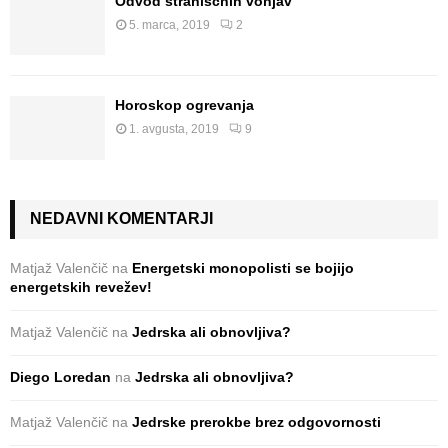
Odvod straniščnih vonjav
5. marca, 2019
2
Horoskop ogrevanja
1. avgusta, 2019
9
NEDAVNI KOMENTARJI
Matjaž Valenčič
na
Energetski monopolisti se bojijo
energetskih revežev!
Matjaž Valenčič
na
Jedrska ali obnovljiva?
Diego Loredan
na
Jedrska ali obnovljiva?
Matjaž Valenčič
na
Jedrske prerokbe brez odgovornosti