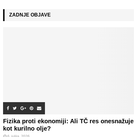
a
S
r
c
ZADNJE OBJAVE
E
h
f
A
o
r
R
:
C
H
Fizika proti ekonomiji: Ali TČ res onesnažuje
kot kurilno olje?
6. julija, 2026