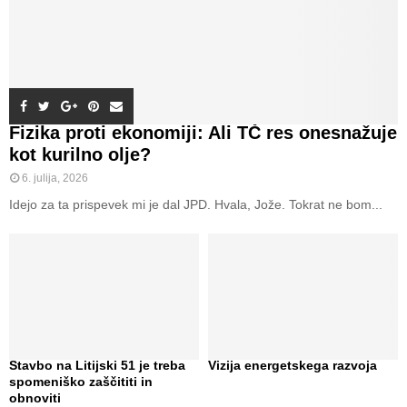
Fizika proti ekonomiji: Ali TČ res onesnažuje
kot kurilno olje?
6. julija, 2026
Idejo za ta prispevek mi je dal JPD. Hvala, Jože. Tokrat ne bom...
Stavbo na Litijski 51 je treba
Vizija energetskega razvoja
spomeniško zaščititi in
obnoviti