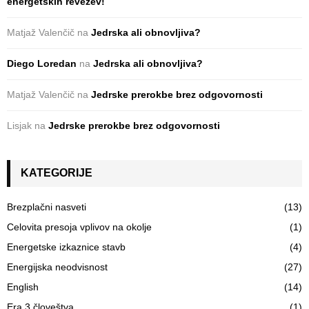
energetskih revežev!
Matjaž Valenčič
na
Jedrska ali obnovljiva?
Diego Loredan
na
Jedrska ali obnovljiva?
Matjaž Valenčič
na
Jedrske prerokbe brez odgovornosti
Lisjak
na
Jedrske prerokbe brez odgovornosti
KATEGORIJE
Brezplačni nasveti
(13)
Celovita presoja vplivov na okolje
(1)
Energetske izkaznice stavb
(4)
Energijska neodvisnost
(27)
English
(14)
Era 3 človeštva
(1)