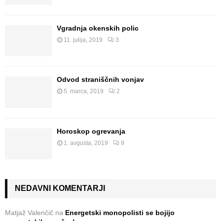
Vgradnja okenskih polic
11. julija, 2019
3
Odvod straniščnih vonjav
5. marca, 2019
2
Horoskop ogrevanja
1. avgusta, 2019
9
NEDAVNI KOMENTARJI
Matjaž Valenčič
na
Energetski monopolisti se bojijo