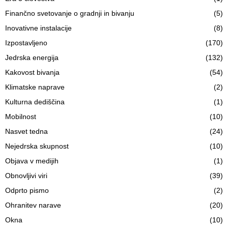
Finančno svetovanje o gradnji in bivanju
(5)
Inovativne instalacije
(8)
Izpostavljeno
(170)
Jedrska energija
(132)
Kakovost bivanja
(54)
Klimatske naprave
(2)
Kulturna dediščina
(1)
Mobilnost
(10)
Nasvet tedna
(24)
Nejedrska skupnost
(10)
Objava v medijih
(1)
Obnovljivi viri
(39)
Odprto pismo
(2)
Ohranitev narave
(20)
Okna
(10)