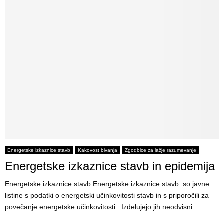
Energetske izkaznice stavb
Kakovost bivanja
Zgodbice za lažje razumevanje
Energetske izkaznice stavb in epidemija
Energetske izkaznice stavb Energetske izkaznice stavb so javne
listine s podatki o energetski učinkovitosti stavb in s priporočili za
povečanje energetske učinkovitosti. Izdelujejo jih neodvisni...