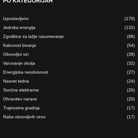
PO KATEGORIJAH
Izpostavljeno
(170)
Jedrska energija
(132)
Zgodbice za lažje razumevanje
(88)
Kakovost bivanja
(54)
Obnovljivi viri
(39)
Varovanje okolja
(32)
Energijska neodvisnost
(27)
Nasvet tedna
(24)
Sončne elektrarne
(20)
Ohranitev narave
(20)
Trajnostna gradnja
(17)
Raba obnovljivih virov
(17)