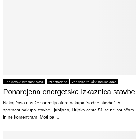
Energetske izkaznice stavb
Izpostavljeno
Zgodbice za lažje razumevanje
Ponarejena energetska izkaznica stavbe
Nekaj časa nas že spremlja afera nakupa “sodne stavbe”. V
spornost nakupa stavbe Ljubljana, Litijska cesta 51 se ne spuščam
in ne komentiram. Moti pa,...