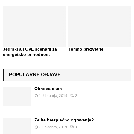
Jedrski ali OVE scenarij za
Temno brezvetrje
energetsko prihodnost
POPULARNE OBJAVE
Obnova oken
4. februarja, 2019
2
Želite brezplačno ogrevanje?
20. oktobra, 2019
3