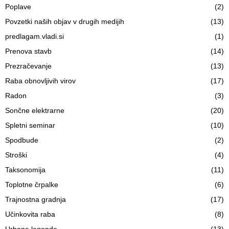
Poplave
(2)
Povzetki naših objav v drugih medijih
(13)
predlagam.vladi.si
(1)
Prenova stavb
(14)
Prezračevanje
(13)
Raba obnovljivih virov
(17)
Radon
(3)
Sončne elektrarne
(20)
Spletni seminar
(10)
Spodbude
(2)
Stroški
(4)
Taksonomija
(11)
Toplotne črpalke
(6)
Trajnostna gradnja
(17)
Učinkovita raba
(8)