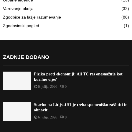
Urbane legende
(13)
Varovanje okolja
(32)
Zgodbice za lažje razumevanje
(88)
Zgodovinski pogled
(1)
ZADNJE DODANO
Fizika proti ekonomiji: Ali TČ res onesnažuje kot
kurilno olje?
6. julija, 2026
0
Stavbo na Litijski 51 je treba spomeniško zaščititi in
obnoviti
6. julija, 2026
0