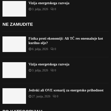
Vizija energetskega razvoja
3. julija, 2026
0
NE ZAMUDITE
Fizika proti ekonomiji: Ali TČ res onesnažuje kot
kurilno olje?
6. julija, 2026
0
Vizija energetskega razvoja
3. julija, 2026
0
Jedrski ali OVE scenarij za energetsko prihodnost
27. junija, 2026
0