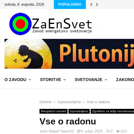
sobota, 8. avgusta, 2026
POPULARNO
O ZAVODU
STORITVE
SVETOVANJE
ZAKONO
Domov
Izpostavljeno
Vse o radonu
Brezplačni nasveti
Izpostavljeno
Zgodbice za lažje razumevanj
Vse o radonu
avtor
Matjaž Valenčič
6. julija, 2025
0
410