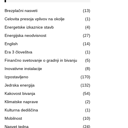
Brezplačni nasveti
(13)
Celovita presoja vplivov na okolje
(1)
Energetske izkaznice stavb
(4)
Energijska neodvisnost
(27)
English
(14)
Era 3 človeštva
(1)
Finančno svetovanje o gradnji in bivanju
(5)
Inovativne instalacije
(8)
Izpostavljeno
(170)
Jedrska energija
(132)
Kakovost bivanja
(54)
Klimatske naprave
(2)
Kulturna dediščina
(1)
Mobilnost
(10)
Nasvet tedna
(24)