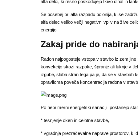
alfa delci, ki resno poškodujejo tkivo dihal in l
Še posebej pri alfa razpadu polonija, ki se zadržu
alfa delec veliko večji negativni vpliv na žive ce
energijo.
Zakaj pride do nabiran
Radon najpogosteje vstopa v stavbo iz zemljine po
konvekcijo skozi razpoke, špranje ali luknje v 
izgube, slaba stran tega pa je, da se v stavbah k
opraviloma poveča koncentracija radona v stav
Po neprimerni energetski sanaciji postanejo st
* tesnjenje oken in celotne stavbe,
* vgradnja prezračevalne naprave prostorov, ki de