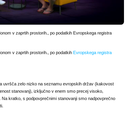
adonom v zaprtih prostorih., po podatkih Evropskega registra
adonom v zaprtih prostorih., po podatkih
Evropskega registra
ija uvršča zelo nizko na seznamu evropskih držav (kakovost
jenost stanovanj), izključno v enem smo precej visoko,
i. Na kratko, s podpovprečnimi stanovanji smo nadpovprečno
ti.