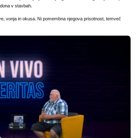
adona v stavbah.
rve, vonja in okusa. Ni pomembna njegova prisotnost, temveč