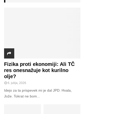
h
f
A
o
r
R
:
C
H
Fizika proti ekonomiji: Ali TČ
res onesnažuje kot kurilno
olje?
6. julija, 2026
Idejo za ta prispevek mi je dal JPD. Hvala,
Jože. Tokrat ne bom...