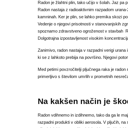
Radon je žlahtni plin, tako učijo v šolah. Jaz pa 
Radon nastaja z radioaktivnim razpadom urana-238 
kamninah. Ker je plin, se lahko premika skozi por
Vedenje o njegovi prisotnosti v stanovanjskih z
spoznamo zdravstveno ogroženost v stavbah Ra
Dolgotrajna izpostavljenost visokim koncentraci
Zanimivo, radon nastaja v razpadni verigi urana i
ki se z lahkoto prebija na površino. Njegovi potom
Med petimi povzročitelji pljučnega raka je radon
primerljivo s številom umrlih v prometnih nesre
Na kakšen način je ško
Radon vdihnemo in izdihnemo, tako da ga le maj
razpadni produkti v obliki aerosola. V pljučih, na s