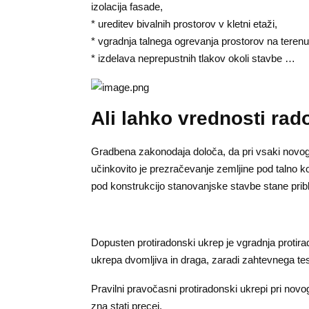
izolacija fasade,
* ureditev bivalnih prostorov v kletni etaži,
* vgradnja talnega ogrevanja prostorov na terenu
* izdelava neprepustnih tlakov okoli stavbe …
Ali lahko vrednosti r
Gradbena zakonodaja določa, da pri vsaki novogra
učinkovito je prezračevanje zemljine pod talno 
pod konstrukcijo stanovanjske stavbe stane pribl
Dopusten protiradonski ukrep je vgradnja protira
ukrepa dvomljiva in draga, zaradi zahtevnega tesn
Pravilni pravočasni protiradonski ukrepi pri novo
zna stati precej.