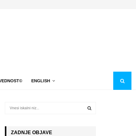
VEDNOST©
ENGLISH
S
e
a
S
r
c
ZADNJE OBJAVE
E