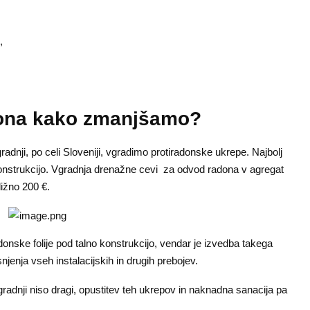
,
adona kako zmanjšamo?
dnji, po celi Sloveniji, vgradimo protiradonske ukrepe. Najbolj
konstrukcijo. Vgradnja drenažne cevi za odvod radona v agregat
ižno 200 €.
donske folije pod talno konstrukcijo, vendar je izvedba takega
jenja vseh instalacijskih in drugih prebojev.
gradnji niso dragi, opustitev teh ukrepov in naknadna sanacija pa