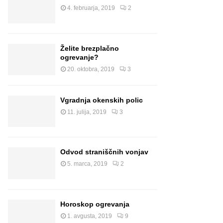
4. februarja, 2019
2
Želite brezplačno
ogrevanje?
20. oktobra, 2019
3
Vgradnja okenskih polic
11. julija, 2019
3
Odvod straniščnih vonjav
5. marca, 2019
2
Horoskop ogrevanja
1. avgusta, 2019
9