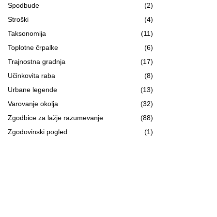
Spodbude
(2)
Stroški
(4)
Taksonomija
(11)
Toplotne črpalke
(6)
Trajnostna gradnja
(17)
Učinkovita raba
(8)
Urbane legende
(13)
Varovanje okolja
(32)
Zgodbice za lažje razumevanje
(88)
Zgodovinski pogled
(1)