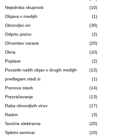
Nejedrska skupnost
(10)
Objava v medijih
(1)
Obnovljivi viri
(39)
Odprto pismo
(2)
Ohranitev narave
(20)
Okna
(10)
Poplave
(2)
Povzetki naših objav v drugih medijih
(13)
predlagam.vladi.si
(1)
Prenova stavb
(14)
Prezračevanje
(13)
Raba obnovljivih virov
(17)
Radon
(3)
Sončne elektrarne
(20)
Spletni seminar
(10)