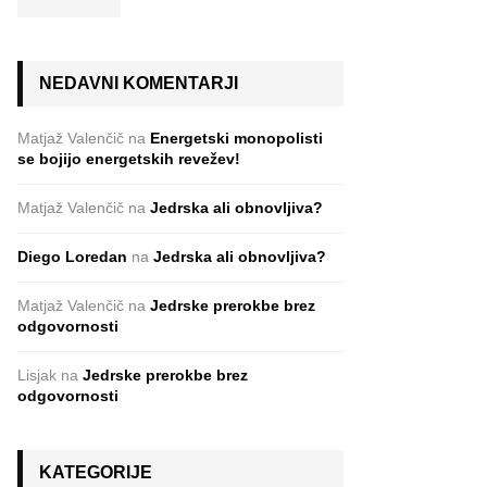
NEDAVNI KOMENTARJI
Matjaž Valenčič
na
Energetski monopolisti
se bojijo energetskih revežev!
Matjaž Valenčič
na
Jedrska ali obnovljiva?
Diego Loredan
na
Jedrska ali obnovljiva?
Matjaž Valenčič
na
Jedrske prerokbe brez
odgovornosti
Lisjak
na
Jedrske prerokbe brez
odgovornosti
KATEGORIJE