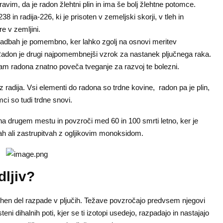
pravim, da je radon žlehtni plin in ima še bolj žlehtne potomce.
in radija-226, ki je prisoten v zemeljski skorji, v tleh in
e v zemljini.
gradbah je pomembno, ker lahko zgolj na osnovi meritev
don je drugi najpomembnejši vzrok za nastanek pljučnega raka.
jam radona znatno poveča tveganje za razvoj te bolezni.
z radija. Vsi elementi do radona so trdne kovine, radon pa je plin,
ci so tudi trdne snovi.
 na drugem mestu in povzroči med 60 in 100 smrti letno, ker je
čah ali zastrupitvah z ogljikovim monoksidom.
dljiv?
hen del razpade v pljučih. Težave povzročajo predvsem njegovi
teni dihalnih poti, kjer se ti izotopi usedejo, razpadajo in nastajajo