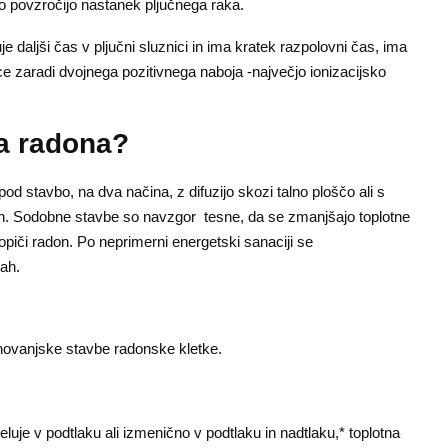
ahko povzročijo nastanek pljučnega raka.
je daljši čas v pljučni sluznici in ima kratek razpolovni čas, ima
lice zaradi dvojnega pozitivnega naboja -največjo ionizacijsko
ja radona?
d stavbo, na dva načina, z difuzijo skozi talno ploščo ali s
tleh. Sodobne stavbe so navzgor tesne, da se zmanjšajo toplotne
opiči radon. Po neprimerni energetski sanaciji se
bah.
anovanjske stavbe radonske kletke.
luje v podtlaku ali izmenično v podtlaku in nadtlaku,* toplotna