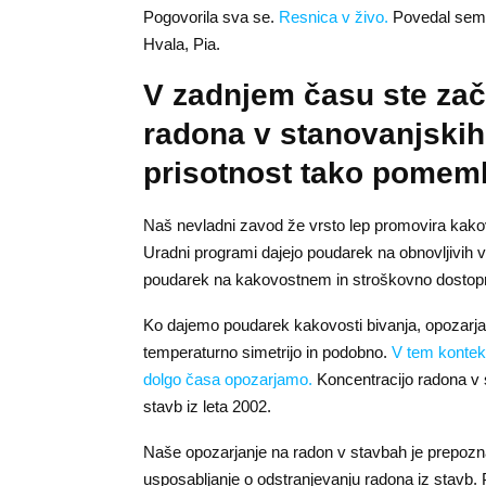
Pogovorila sva se.
Resnica v živo.
Povedal sem 
Hvala, Pia.
V zadnjem času ste zače
radona v stanovanjskih
prisotnost tako pome
Naš nevladni zavod že vrsto lep promovira kakovo
Uradni programi dajejo poudarek na obnovljivih vir
poudarek na kakovostnem in stroškovno dostopnem 
Ko dajemo poudarek kakovosti bivanja, opozarja
temperaturno simetrijo in podobno.
V tem kontek
dolgo časa opozarjamo.
Koncentracijo radona v s
stavb iz leta 2002.
Naše opozarjanje na radon v stavbah je prepozna
usposabljanje o odstranjevanju radona iz stavb.