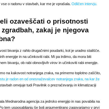
vse o radonu v stavbah, kar me je vprašala.
Odličen intervju.
li ozaveščati o prisotnosti
 zgradbah, zakaj je njegova
mbna?
st bivanja z rahlo drugačnimi poudarki, kot je uradno stališče.
ih energije in na učinkoviti rabi. Mi pa trdimo, da mora biti
bivanju, ob rabi obnovljivih virov in učinkoviti rabi energije.
mo na kakovost notranjega zraka, na primerno toplotno zaščito,
stu je radon en od onesnaževalcev notranjega zraka, na kar že
tavbah omejuje tudi Pravilnik o prezračevanju in klimatizaciji
la Mednarodna agencija za jedrsko energijo in nas povabila na
 Po tem usposabljanju še bolj argumentirano zagovarjamo v prvi