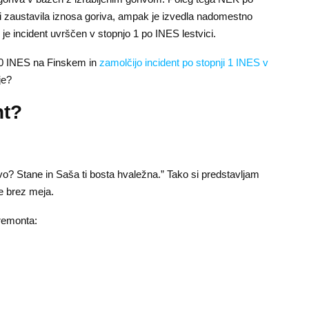
i zaustavila iznosa goriva, ampak je izvedla nadomestno
e incident uvrščen v stopnjo 1 po INES lestvici.
i 0 INES na Finskem in
zamolčijo incident po stopnji 1 INES v
je?
nt?
ivo? Stane in Saša ti bosta hvaležna.” Tako si predstavljam
re brez meja.
 remonta: