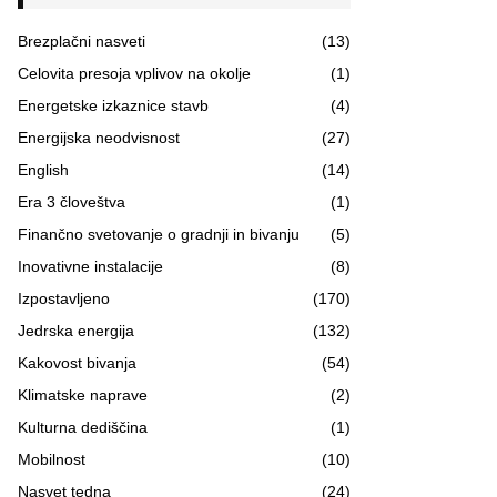
Brezplačni nasveti
(13)
Celovita presoja vplivov na okolje
(1)
Energetske izkaznice stavb
(4)
Energijska neodvisnost
(27)
English
(14)
Era 3 človeštva
(1)
Finančno svetovanje o gradnji in bivanju
(5)
Inovativne instalacije
(8)
Izpostavljeno
(170)
Jedrska energija
(132)
Kakovost bivanja
(54)
Klimatske naprave
(2)
Kulturna dediščina
(1)
Mobilnost
(10)
Nasvet tedna
(24)