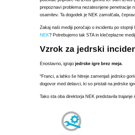
prepoznavi problema nezatesnjene penetracije n
osamitev. Ta dogodek je NEK zamolčala, čeprav j
Zakaj naši mediji poročajo o incidentu po stopnj
NEK
? Potrebujemo tak STA in klečeplazne medi
Vzrok za jedrski incide
Enostavno, igrajo
jedrske igre brez meja
.
“Franci, a lahko še hitreje zamenjaš jedrsko gor
dogovor med delavci, ki so pristali na jedrske ig
Tako sta oba direktorja NEK predstavila trajanje