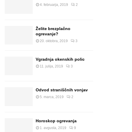
4. februarja, 2019
2
Želite brezplačno
ogrevanje?
20. oktobra, 2019
3
Vgradnja okenskih polic
11. julija, 2019
3
Odvod straniščnih vonjav
5. marca, 2019
2
Horoskop ogrevanja
1. avgusta, 2019
9