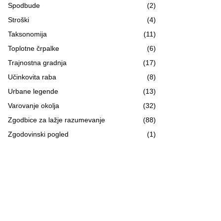
Spodbude
(2)
Stroški
(4)
Taksonomija
(11)
Toplotne črpalke
(6)
Trajnostna gradnja
(17)
Učinkovita raba
(8)
Urbane legende
(13)
Varovanje okolja
(32)
Zgodbice za lažje razumevanje
(88)
Zgodovinski pogled
(1)