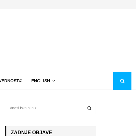
VEDNOST©
ENGLISH
S
e
a
S
r
c
ZADNJE OBJAVE
E