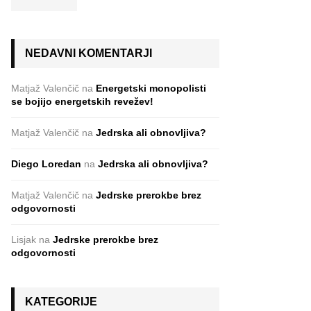
NEDAVNI KOMENTARJI
Matjaž Valenčič
na
Energetski monopolisti
se bojijo energetskih revežev!
Matjaž Valenčič
na
Jedrska ali obnovljiva?
Diego Loredan
na
Jedrska ali obnovljiva?
Matjaž Valenčič
na
Jedrske prerokbe brez
odgovornosti
Lisjak
na
Jedrske prerokbe brez
odgovornosti
KATEGORIJE