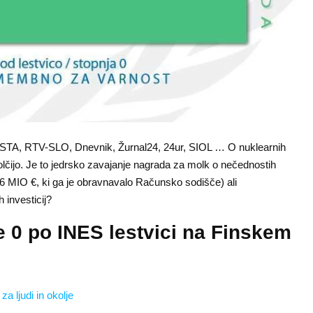
 STA, RTV-SLO, Dnevnik, Žurnal24, 24ur, SIOL … O nuklearnih
 molčijo. Je to jedrsko zavajanje nagrada za molk o nečednostih
6 MIO €, ki ga je obravnavalo Računsko sodišče) ali
 investicij?
e 0 po INES lestvici na Finskem
a ljudi in okolje