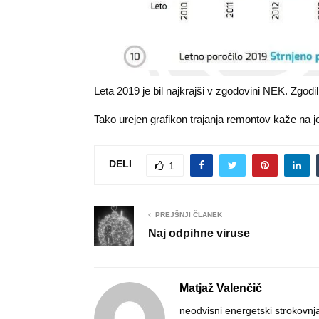
Leta 2019 je bil najkrajši v zgodovini NEK. Zgodil
Tako urejen grafikon trajanja remontov kaže na 
DELI
1
PREJŠNJI ČLANEK
Naj odpihne viruse
Matjaž Valenčič
neodvisni energetski strokovnj