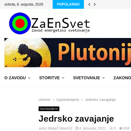
sobota, 8. avgusta, 2026
POPULARNO
O ZAVODU
STORITVE
SVETOVANJE
ZAKONO
Domov
Izpostavljeno
Jedrsko zavajanje
Izpostavljeno
Jedrsko zavajanje
avtor
Matjaž Valenčič
4. januarja, 2021
0
838