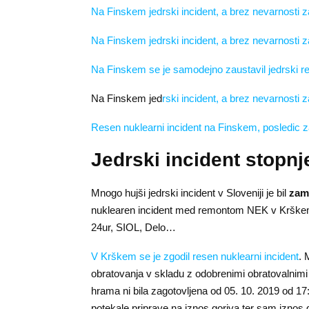
Na Finskem jedrski incident, a brez nevarnosti za 
Na Finskem jedrski incident, a brez nevarnosti za 
Na Finskem se je samodejno zaustavil jedrski r
Na Finskem jed
rski incident, a brez nevarnosti za
Resen nuklearni incident na Finskem, posledic za
Jedrski incident stopnje
Mnogo hujši jedrski incident v Sloveniji je bil
zam
nuklearen incident med remontom NEK v Krškem
24ur, SIOL, Delo…
V Krškem se je zgodil resen nuklearni incident
. 
obratovanja v skladu z odobrenimi obratovalnimi 
hrama ni bila zagotovljena od 05. 10. 2019 od 17
potekale priprave na iznos goriva ter sam iznos