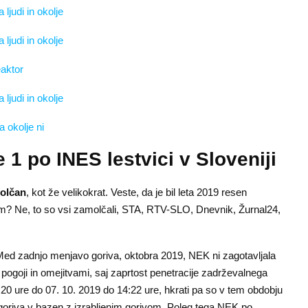
ljudi in okolje
ljudi in okolje
eaktor
 ljudi in okolje
 okolje ni
 1 po INES lestvici v Sloveniji
olčan
, kot že velikokrat. Veste, da je bil leta 2019 resen
? Ne, to so vsi zamolčali, STA, RTV-SLO, Dnevnik, Žurnal24,
Med zadnjo menjavo goriva, oktobra 2019, NEK ni zagotavljala
pogoji in omejitvami, saj zaprtost penetracije zadrževalnega
:20 ure do 07. 10. 2019 do 14:22 ure, hkrati pa so v tem obdobju
 goriva v bazen z izrabljenim gorivom. Poleg tega NEK po