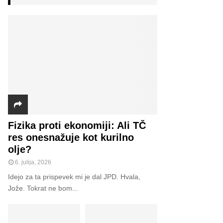
h
f
A
o
r
R
:
C
H
Fizika proti ekonomiji: Ali TČ
res onesnažuje kot kurilno
olje?
6. julija, 2026
Idejo za ta prispevek mi je dal JPD. Hvala,
Jože. Tokrat ne bom...