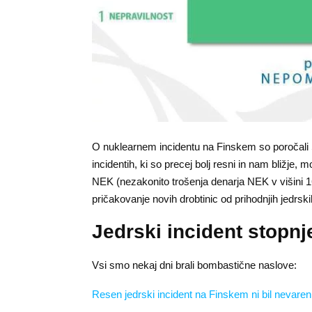
O nuklearnem incidentu na Finskem so poročali
incidentih, ki so precej bolj resni in nam bližje,
NEK (nezakonito trošenja denarja NEK v višini 1
pričakovanje novih drobtinic od prihodnjih jedrskih
Jedrski incident stopnj
Vsi smo nekaj dni brali bombastične naslove:
Resen jedrski incident na Finskem ni bil nevaren z