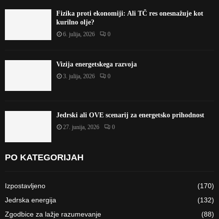
Fizika proti ekonomiji: Ali TČ res onesnažuje kot
kurilno olje?
6. julija, 2026
0
Vizija energetskega razvoja
3. julija, 2026
0
Jedrski ali OVE scenarij za energetsko prihodnost
27. junija, 2026
0
PO KATEGORIJAH
Izpostavljeno
(170)
Jedrska energija
(132)
Zgodbice za lažje razumevanje
(88)