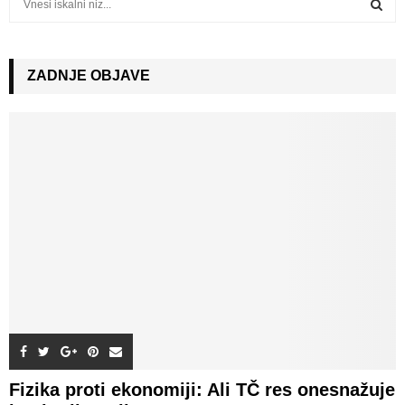
e
a
S
r
c
ZADNJE OBJAVE
E
h
f
A
o
r
R
:
C
H
Fizika proti ekonomiji: Ali TČ res onesnažuje