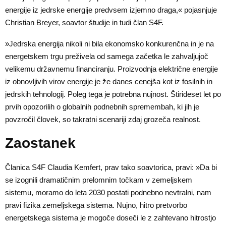
energije iz jedrske energije predvsem izjemno draga,« pojasnjuje
Christian Breyer, soavtor študije in tudi član S4F.
»Jedrska energija nikoli ni bila ekonomsko konkurenčna in je na
energetskem trgu preživela od samega začetka le zahvaljujoč
velikemu državnemu financiranju. Proizvodnja električne energije
iz obnovljivih virov energije je že danes cenejša kot iz fosilnih in
jedrskih tehnologij. Poleg tega je potrebna nujnost. Štirideset let po
prvih opozorilih o globalnih podnebnih spremembah, ki jih je
povzročil človek, so takratni scenariji zdaj grozeča realnost.
Zaostanek
Članica S4F Claudia Kemfert, prav tako soavtorica, pravi: »Da bi
se izognili dramatičnim prelomnim točkam v zemeljskem
sistemu, moramo do leta 2030 postati podnebno nevtralni, nam
pravi fizika zemeljskega sistema. Nujno, hitro pretvorbo
energetskega sistema je mogoče doseči le z zahtevano hitrostjo