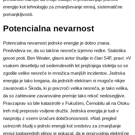
energijo kot tehnologijo za zmanjševanje emisij, sistematične
pomanjkljivosti.
Potencialna nevarnost
Potencialna nevarnost jedrske energije je dobro znana.
Predvideva se, da so takšne nesreče izjemno redke. Statistika
govori proti. Ben Wealer, glavni avtor študije in član S4F, pravi: »V
vsakem desetletju od sedemdesetih let prejšnjega stoletja so se
zgodile velike nesreče in množica manjših incidentov. Jedrska
energija je tako tvegana, da jedrskih elektrarn ni mogoče nikjer
zavarovati.« Škoda, ki jo povzroči velika nesreča, je tako velika,
da so zahtevane zavarovalne premije tako rekoč nedosegljive.
Pravzaprav so bile katastrofe v Fukušimi, Černobilu ali na Otoku
treh milj preprosto vsiljene družbi. Jedrska energija je tudi v
nasprotju z vsemi izračuni dobičkonosnosti. »Naš pregled
ustreznih študij o jedrski energiji kot sredstvu za zmanjšanje
emisij toplogrednih plinov je pokazal, da je proizvodnja električne