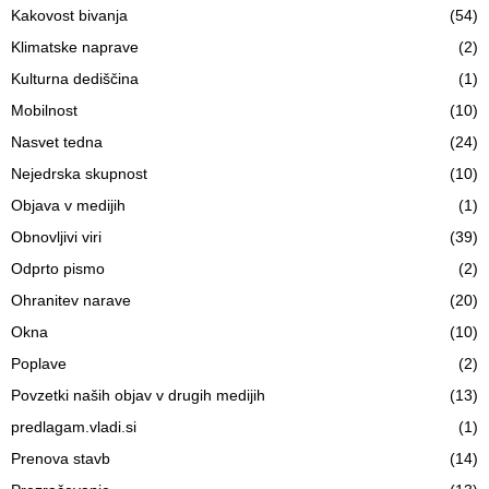
Kakovost bivanja
(54)
Klimatske naprave
(2)
Kulturna dediščina
(1)
Mobilnost
(10)
Nasvet tedna
(24)
Nejedrska skupnost
(10)
Objava v medijih
(1)
Obnovljivi viri
(39)
Odprto pismo
(2)
Ohranitev narave
(20)
Okna
(10)
Poplave
(2)
Povzetki naših objav v drugih medijih
(13)
predlagam.vladi.si
(1)
Prenova stavb
(14)