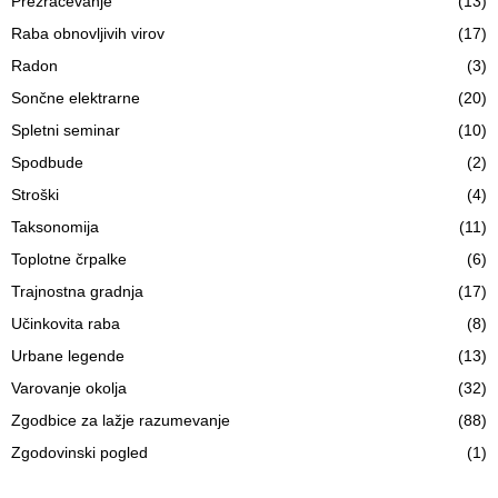
Prezračevanje
(13)
Raba obnovljivih virov
(17)
Radon
(3)
Sončne elektrarne
(20)
Spletni seminar
(10)
Spodbude
(2)
Stroški
(4)
Taksonomija
(11)
Toplotne črpalke
(6)
Trajnostna gradnja
(17)
Učinkovita raba
(8)
Urbane legende
(13)
Varovanje okolja
(32)
Zgodbice za lažje razumevanje
(88)
Zgodovinski pogled
(1)