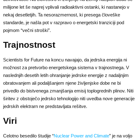
milijone let še naprej vplivali radioaktivni ostanki, ki nastanejo v
nekaj desetletjih. Ta nesorazmernost, ki presega človeške
standarde, je našla pot v razpravo o energetski tranziciji pod
pojmom “večni stroški”.
Trajnostnost
Scientists for Future na koncu navajajo, da jedrska energija ni
možnost za pretvorbo energetskega sistema v trajnostnega. V
naslednjih desetih letih ohranjanje jedrske energije z nadaljnjim
obratovanjem ali podaljšanjem njene življenjske dobe ne bi
privedlo do bistvenega zmanjšanja emisij toplogrednih plinov. Niti
širitev z obstoječo jedrsko tehnologijo niti uvedba nove generacije
jedrskih elektrarn ne predstavljata rešitve.
Viri
Celotno besedilo študije “
Nuclear Power and Climate
” je na voljo