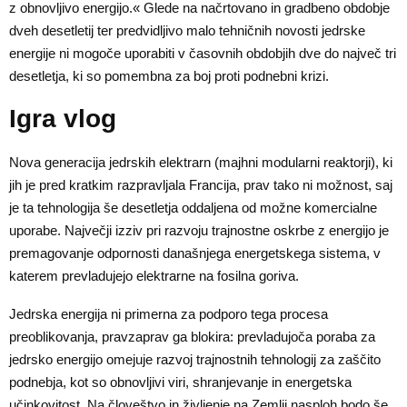
z obnovljivo energijo.« Glede na načrtovano in gradbeno obdobje
dveh desetletij ter predvidljivo malo tehničnih novosti jedrske
energije ni mogoče uporabiti v časovnih obdobjih dve do največ tri
desetletja, ki so pomembna za boj proti podnebni krizi.
Igra vlog
Nova generacija jedrskih elektrarn (majhni modularni reaktorji), ki
jih je pred kratkim razpravljala Francija, prav tako ni možnost, saj
je ta tehnologija še desetletja oddaljena od možne komercialne
uporabe. Največji izziv pri razvoju trajnostne oskrbe z energijo je
premagovanje odpornosti današnjega energetskega sistema, v
katerem prevladujejo elektrarne na fosilna goriva.
Jedrska energija ni primerna za podporo tega procesa
preoblikovanja, pravzaprav ga blokira: prevladujoča poraba za
jedrsko energijo omejuje razvoj trajnostnih tehnologij za zaščito
podnebja, kot so obnovljivi viri, shranjevanje in energetska
učinkovitost. Na človeštvo in življenje na Zemlji nasploh bodo še