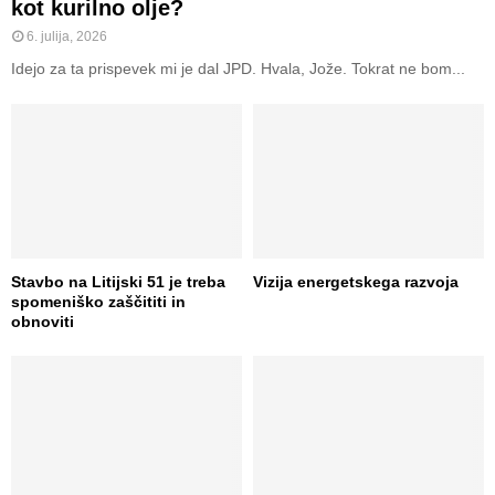
kot kurilno olje?
6. julija, 2026
Idejo za ta prispevek mi je dal JPD. Hvala, Jože. Tokrat ne bom...
Stavbo na Litijski 51 je treba
Vizija energetskega razvoja
spomeniško zaščititi in
obnoviti