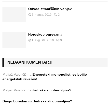
Odvod straniščnih vonjav
5. marca, 2019
2
Horoskop ogrevanja
1. avgusta, 2019
9
NEDAVNI KOMENTARJI
Matjaž Valenčič
na
Energetski monopolisti se bojijo
energetskih revežev!
Matjaž Valenčič
na
Jedrska ali obnovljiva?
Diego Loredan
na
Jedrska ali obnovljiva?