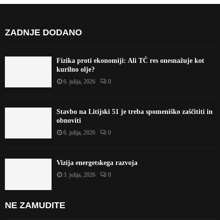
ZADNJE DODANO
Fizika proti ekonomiji: Ali TČ res onesnažuje kot
kurilno olje?
6. julija, 2026
0
Stavbo na Litijski 51 je treba spomeniško zaščititi in
obnoviti
6. julija, 2026
0
Vizija energetskega razvoja
3. julija, 2026
0
NE ZAMUDITE