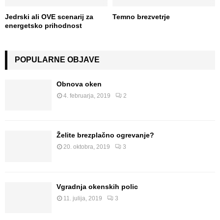
Jedrski ali OVE scenarij za
Temno brezvetrje
energetsko prihodnost
POPULARNE OBJAVE
Obnova oken
4. februarja, 2019
2
Želite brezplačno ogrevanje?
20. oktobra, 2019
3
Vgradnja okenskih polic
11. julija, 2019
3