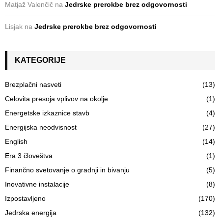
Matjaž Valenčič
na
Jedrske prerokbe brez odgovornosti
Lisjak
na
Jedrske prerokbe brez odgovornosti
KATEGORIJE
Brezplačni nasveti
(13)
Celovita presoja vplivov na okolje
(1)
Energetske izkaznice stavb
(4)
Energijska neodvisnost
(27)
English
(14)
Era 3 človeštva
(1)
Finančno svetovanje o gradnji in bivanju
(5)
Inovativne instalacije
(8)
Izpostavljeno
(170)
Jedrska energija
(132)