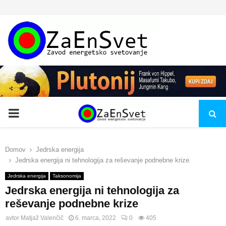
PRIMARY
MENU
Domov
Jedrska energija
Jedrska energija ni tehnologija za reševanje podnebne krize
Jedrska energija
Taksonomija
Jedrska energija ni tehnologija za
reševanje podnebne krize
avtor
Matjaž Valenčič
6. marca, 2022
0
405