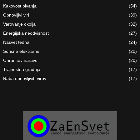
Kakovost bivanja
(54)
Obnovljivi viri
(39)
Varovanje okolja
(32)
Energijska neodvisnost
(27)
Nasvet tedna
(24)
Sončne elektrarne
(20)
Ohranitev narave
(20)
Trajnostna gradnja
(17)
Raba obnovljivih virov
(17)