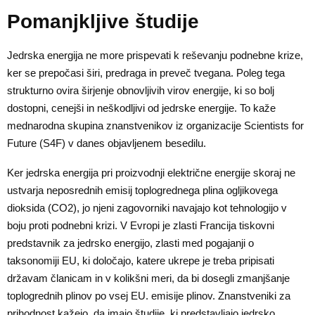
Pomanjkljive študije
Jedrska energija ne more prispevati k reševanju podnebne krize,
ker se prepočasi širi, predraga in preveč tvegana. Poleg tega
strukturno ovira širjenje obnovljivih virov energije, ki so bolj
dostopni, cenejši in neškodljivi od jedrske energije. To kaže
mednarodna skupina znanstvenikov iz organizacije Scientists for
Future (S4F) v danes objavljenem besedilu.
Ker jedrska energija pri proizvodnji električne energije skoraj ne
ustvarja neposrednih emisij toplogrednega plina ogljikovega
dioksida (CO2), jo njeni zagovorniki navajajo kot tehnologijo v
boju proti podnebni krizi. V Evropi je zlasti Francija tiskovni
predstavnik za jedrsko energijo, zlasti med pogajanji o
taksonomiji EU, ki določajo, katere ukrepe je treba pripisati
državam članicam in v kolikšni meri, da bi dosegli zmanjšanje
toplogrednih plinov po vsej EU. emisije plinov. Znanstveniki za
prihodnost kažejo, da imajo študije, ki predstavljajo jedrsko