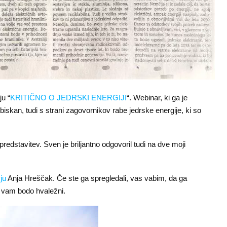
u “
KRITIČNO O JEDRSKI ENERGIJI
“. Webinar, ki ga je
 obiskan, tudi s strani zagovornikov rabe jedrske energije, ki so
redstavitev. Sven je briljantno odgovoril tudi na dve moji
vju
Anja Hreščak. Če ste ga spregledali, vas vabim, da ga
, vam bodo hvaležni.