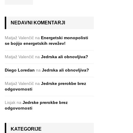
NEDAVNI KOMENTARJI
Matjaž Valenčič
na
Energetski monopolisti
se bojijo energetskih revežev!
Matjaž Valenčič
na
Jedrska ali obnovljiva?
Diego Loredan
na
Jedrska ali obnovljiva?
Matjaž Valenčič
na
Jedrske prerokbe brez
odgovornosti
Lisjak
na
Jedrske prerokbe brez
odgovornosti
KATEGORIJE