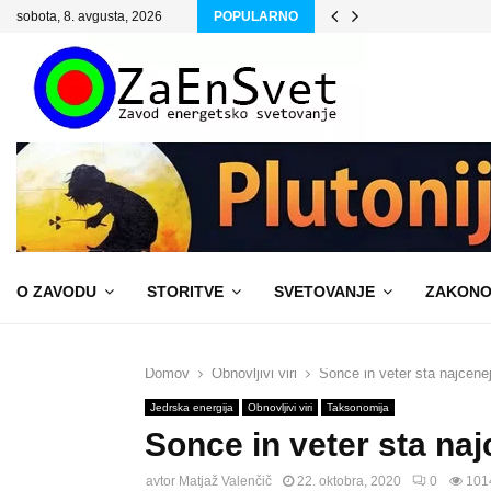
sobota, 8. avgusta, 2026
POPULARNO
O ZAVODU
STORITVE
SVETOVANJE
ZAKONO
Domov
Obnovljivi viri
Sonce in veter sta najcenej
Jedrska energija
Obnovljivi viri
Taksonomija
Sonce in veter sta naj
avtor
Matjaž Valenčič
22. oktobra, 2020
0
101