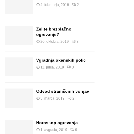
4. februarja, 2019
2
Želite brezplačno
ogrevanje?
20. oktobra, 2019
3
Vgradnja okenskih polic
11. julija, 2019
3
Odvod straniščnih vonjav
5. marca, 2019
2
Horoskop ogrevanja
1. avgusta, 2019
9