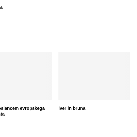
ak
oslancem evropskega
Iver in bruna
ta