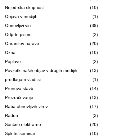
Nejedrska skupnost
(10)
Objava v medijih
(1)
Obnovljivi viri
(39)
Odprto pismo
(2)
Ohranitev narave
(20)
Okna
(10)
Poplave
(2)
Povzetki naših objav v drugih medijih
(13)
predlagam.vladi.si
(1)
Prenova stavb
(14)
Prezračevanje
(13)
Raba obnovljivih virov
(17)
Radon
(3)
Sončne elektrarne
(20)
Spletni seminar
(10)