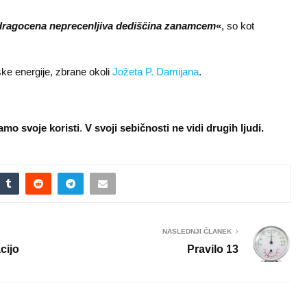
dragocena neprecenljiva dediščina zanamcem
«
, so kot
ke energije, zbrane okoli
Jožeta P. Damijana
.
amo svoje koristi
.
V svoji sebičnosti ne vidi drugih ljudi.
NASLEDNJI ČLANEK
cijo
Pravilo 13