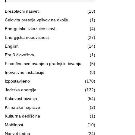
Brezplačni nasveti
(13)
Celovita presoja vplivov na okolje
(1)
Energetske izkaznice stavb
(4)
Energijska neodvisnost
(27)
English
(14)
Era 3 človeštva
(1)
Finančno svetovanje o gradnji in bivanju
(5)
Inovativne instalacije
(8)
Izpostavljeno
(170)
Jedrska energija
(132)
Kakovost bivanja
(54)
Klimatske naprave
(2)
Kulturna dediščina
(1)
Mobilnost
(10)
Nasvet tedna
(24)