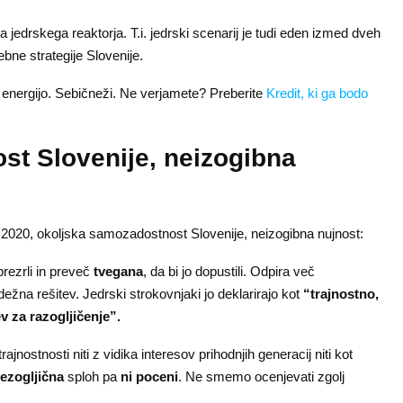
 jedrskega reaktorja. T.i. jedrski scenarij je tudi eden izmed dveh
bne strategije Slovenije.
 energijo. Sebičneži. Ne verjamete? Preberite
Kredit, ki ga bodo
t Slovenije, neizogibna
 2020, okoljska samozadostnost Slovenije, neizogibna nujnost:
 prezrli in preveč
tvegana
, da bi jo dopustili. Odpira več
ežna rešitev. Jedrski strokovnjaki jo deklarirajo kot
“trajnostno,
v za razogljičenje”.
 trajnostnosti niti z vidika interesov prihodnjih generacij niti kot
rezogljična
sploh pa
ni poceni
. Ne smemo ocenjevati zgolj