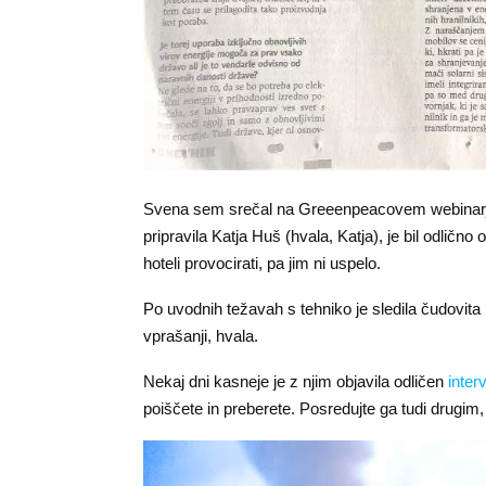
Svena sem srečal na Greeenpeacovem webinarj
pripravila Katja Huš (hvala, Katja), je bil odlično
hoteli provocirati, pa jim ni uspelo.
Po uvodnih težavah s tehniko je sledila čudovita p
vprašanji, hvala.
Nekaj dni kasneje je z njim objavila odličen
inter
poiščete in preberete. Posredujte ga tudi drugim