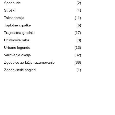
Spodbude
(2)
Stroški
(4)
Taksonomija
(11)
Toplotne črpalke
(6)
Trajnostna gradnja
(17)
Učinkovita raba
(8)
Urbane legende
(13)
Varovanje okolja
(32)
Zgodbice za lažje razumevanje
(88)
Zgodovinski pogled
(1)