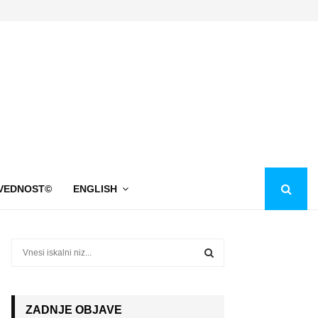
VEDNOST©
ENGLISH
S
e
a
S
r
c
ZADNJE OBJAVE
E