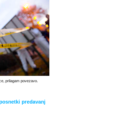
ence, prilagam povezavo.
 posnetki predavanj