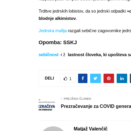
Trditve jedrskih lobistov, da so jedrski odpadki
»
blodnje alkimistov
.
Jedrska mafija
razgali sebične zagovornike jedrs
Opomba: SSKJ
sebíčnost
-i ž
lastnost človeka, ki upošteva s
DELI
1
PREJŠNJI ČLANEK
Prezračevanje za COVID genera
Matjaž Valenčič