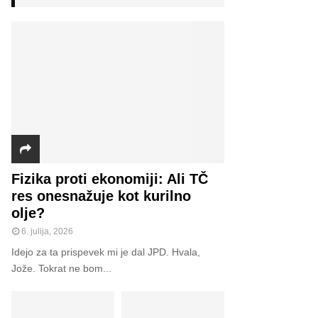
h
f
A
o
r
R
:
C
H
Fizika proti ekonomiji: Ali TČ
res onesnažuje kot kurilno
olje?
6. julija, 2026
Idejo za ta prispevek mi je dal JPD. Hvala,
Jože. Tokrat ne bom...