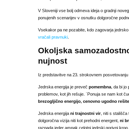
V Sloveniji vse bolj odmeva ideja o gradnji novega
ponujenih scenarijev v osnutku dolgoročne podne
Vsekakor pa ne pozabite, kdo zagovarja jedrsko
vračali pravnuki
.
Okoljska samozadostnos
nujnost
Iz predstavitve na 23. strokovnem posvetovanju
Jedrska energija je preveč
pomembna
, da bi jo
problemov, kot jih rešuje. ´Ponuja se nam kot čud
brezogljično energijo, cenovno ugodno rešite
Jedrska energija
ni trajnostni vir
, niti s stališča
dolgoročna vizija niti kot prehodni energent,
ni b
razpada jeder ampak celotni jedrski gorivni krog.