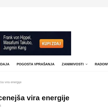
DAJA
POGOSTA VPRAŠANJA
ZANIMIVOSTI
RADON
ša vira energije
cenejša vira energije
4